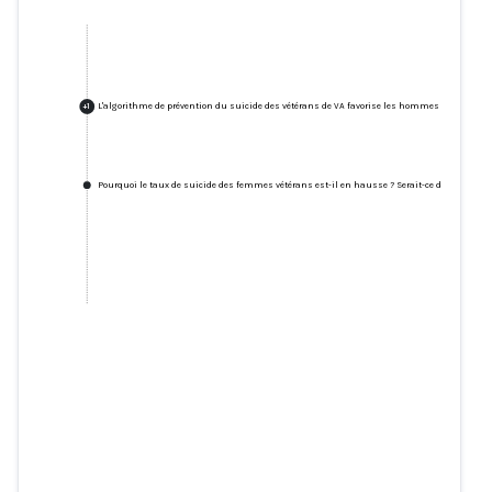
L'algorithme de prévention du suicide des vétérans de VA favorise les hommes
+
1
Pourquoi le taux de suicide des femmes vétérans est-il en hausse ? Serait-ce dû à l'intellige
L'algorithme de prévention du