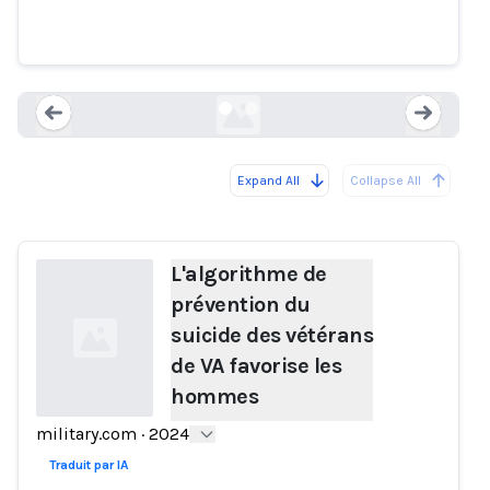
suicide des vétérans de VA
favorise les hommes
military.com
Expand All
Collapse All
Loading...
Load
L'algorithme de
prévention du
suicide des vétérans
de VA favorise les
hommes
military.com
·
2024
Loading...
Traduit par IA