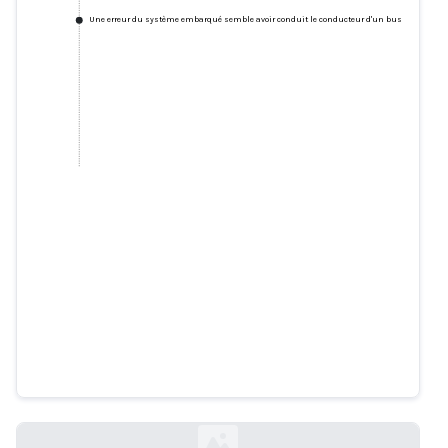
Une erreur du système embarqué semble avoir conduit le conducteur d'un bus à impériale 
Une erreur du système embarqué
semble avoir conduit le
conducteur d'un bus à impériale
vers un pont bas dans le centre-
ville de Spokane.
spokesman.com