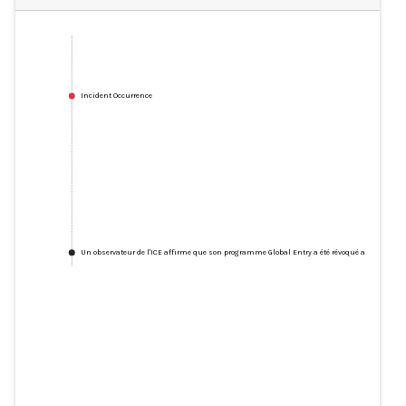
Incident Occurrence
Un observateur de l'ICE affirme que son programme Global Entry a été révoqué après qu'un
Un observateur de l'ICE affirme
que son programme Global Entry