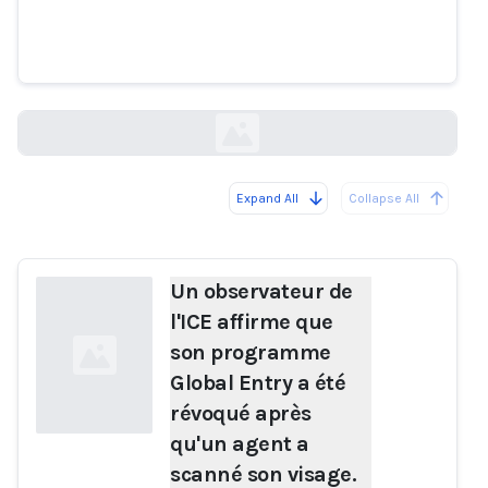
a été révoqué après qu'un agent
a scanné son visage.
arstechnica.com
Expand All
Collapse All
Loading...
Un observateur de
l'ICE affirme que
son programme
Global Entry a été
révoqué après
qu'un agent a
scanné son visage.
Loading...