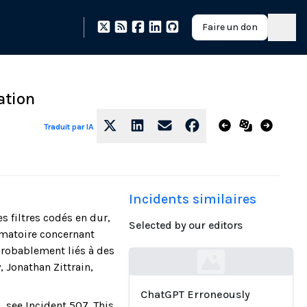
Faire un don
ation
Traduit par IA
Incidents similaires
s filtres codés en dur,
Selected by our editors
amatoire concernant
robablement liés à des
 Jonathan Zittrain,
Loading...
ChatGPT Erroneously
, see Incident 507. This