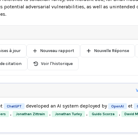
s potential adversarial vulnerabilities, as well as unintended
es.
ises à jour
Nouveau rapport
Nouvelle Réponse
de citation
Voir l'historique
V
et
developed an AI system deployed by
et
ChatGPT
OpenAI
,
,
,
,
ers
Jonathan Zittrain
Jonathan Turley
Guido Scorza
David M