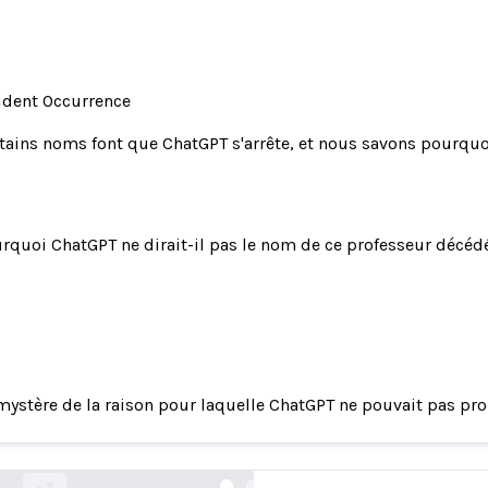
ident Occurrence
tains noms font que ChatGPT s'arrête, et nous savons pourquo
rquoi ChatGPT ne dirait-il pas le nom de ce professeur décéd
mystère de la raison pour laquelle ChatGPT ne pouvait pas pr
 noms font que ChatGPT s'arrête, et nous savon
arstechnica.com