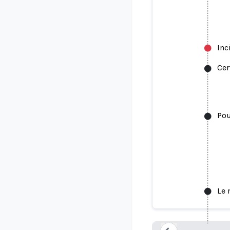
Inc
Cer
Pou
Le 
Certains