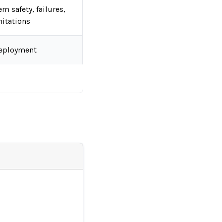
em safety, failures,
mitations
eployment