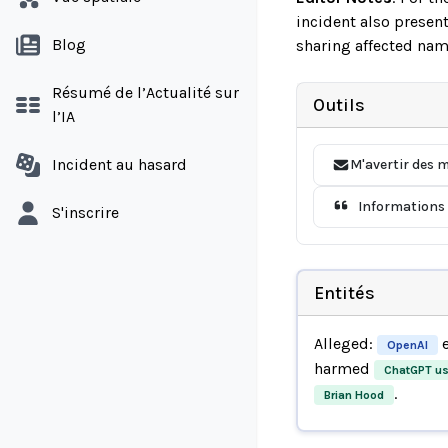
incident also present
Blog
sharing affected nam
Résumé de l’Actualité sur
Outils
l’IA
Incident au hasard
M'avertir des m
Informations 
S'inscrire
Entités
Alleged:
OpenAI
harmed
ChatGPT us
.
Brian Hood