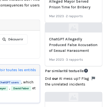
Alleged Mayor Served
 consequences for users
Prison Time for Bribery
Mar 2023
·
2
rapports
Loading...
ChatGPT Allegedly
Découvrir
Produced False Accusation
of Sexual Harassment
Mar 2023
·
3
rapports
oir toutes les entités
Par similarité textuelle
Did
our
AI mess up? Flag
, which
ChatGPT users
the unrelated incidents
,
et
ayer
David Faber
Loading...