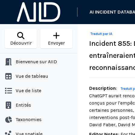
AI INCIDENT DATAB
Traduit par IA
Incident 855:
Découvrir
Envoyer
entraîneraient
Bienvenue sur AIID
reconnaissan
Vue de tableau
Description
:
Traduit p
Vue de liste
ChatGPT aurait rencon
conçus pour l'empêc
Entités
certaines personnes,
interventions post-fo
Taxonomies
David Faber, David M
Vue spatiale
Editor Notes
:
For th