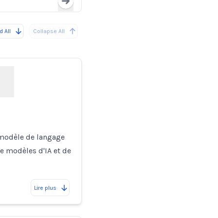
Loading...
 All
Collapse All
 modèle de langage
de modèles d'IA et de
Lire plus