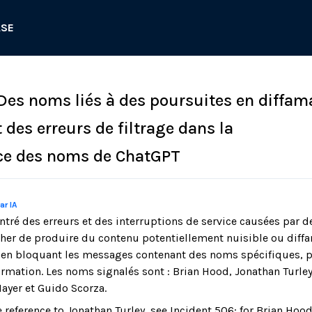
ASE
 Des noms liés à des poursuites en diffam
 des erreurs de filtrage dans la
ce des noms de ChatGPT
ar IA
tré des erreurs et des interruptions de service causées par de
her de produire du contenu potentiellement nuisible ou diff
 en bloquant les messages contenant des noms spécifiques, p
rmation. Les noms signalés sont : Brian Hood, Jonathan Turley,
ayer et Guido Scorza.
e reference to Jonathan Turley, see Incident 506; for Brian Hood