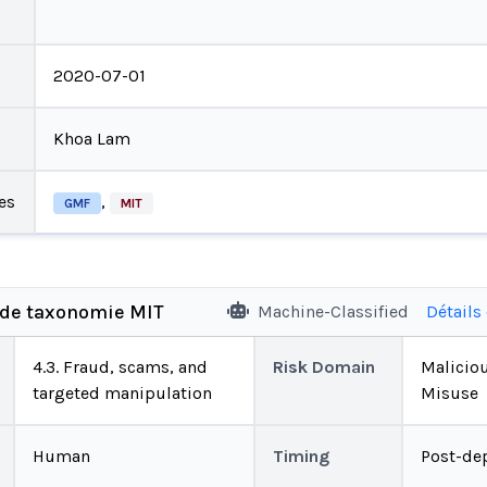
2020-07-01
Khoa Lam
es
,
GMF
MIT
 de taxonomie MIT
Machine-Classified
Détails
4.3. Fraud, scams, and
Risk Domain
Malicio
targeted manipulation
Misuse
Human
Timing
Post-de