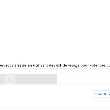
cs arrêtés en utilisant des GIF de visage pour vo
comptes WeChat
escrocs arrêtés en utilisant des GIF de visage pour voler des
sixthtone.com
Expand All