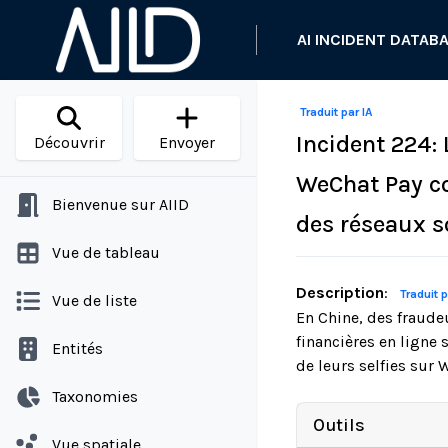
AI INCIDENT DATAB
Traduit par IA
Incident 224: 
Découvrir
Envoyer
WeChat Pay co
Bienvenue sur AIID
des réseaux s
Vue de tableau
Description
:
Traduit p
Vue de liste
En Chine, des fraudeu
financières en ligne 
Entités
de leurs selfies sur
Taxonomies
Outils
Vue spatiale