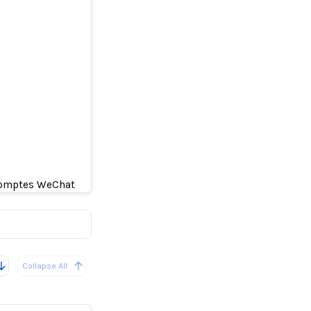
ler des
 comptes WeChat
Collapse All