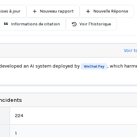
ises à jour
Nouveau rapport
Nouvelle Réponse
Informations de citation
Voir l'historique
Voir t
developed an AI system deployed by
, which harm
WeChat Pay
incidents
224
1