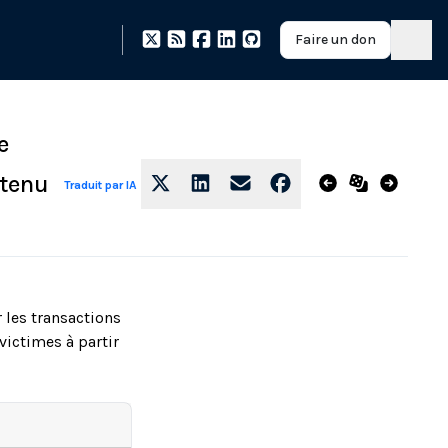
Faire un don
e
ntenu
Traduit par IA
 les transactions
victimes à partir