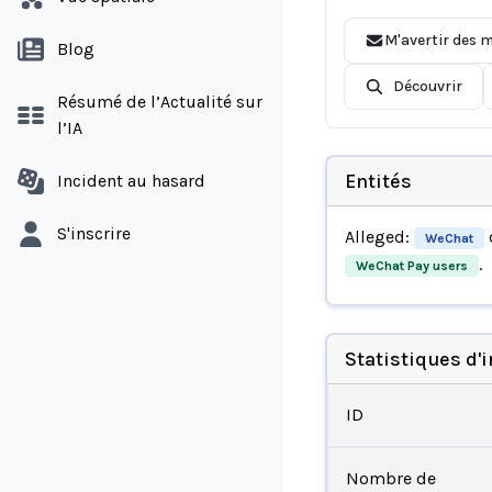
M'avertir des m
Blog
Découvrir
Résumé de l’Actualité sur
l’IA
Entités
Incident au hasard
S'inscrire
Alleged:
WeChat
.
WeChat Pay users
Statistiques d'
ID
Nombre de