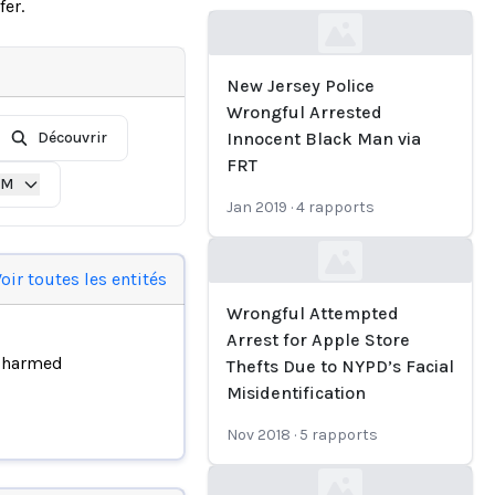
fer.
Loading...
New Jersey Police
Wrongful Arrested
Découvrir
Innocent Black Man via
FRT
IM
Jan 2019
·
4
rapports
Loading...
oir toutes les entités
Wrongful Attempted
Arrest for Apple Store
h harmed
Thefts Due to NYPD’s Facial
Misidentification
Nov 2018
·
5
rapports