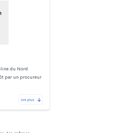
n
oline du Nord
ôt par un procureur
Lire plus