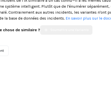
n incident de l'IA similaire à un cas connu—il a les mêmes cau
système intelligent. Plutôt que de l'énumérer séparément, n
alé. Contrairement aux autres incidents, les variantes n'ont p
de la base de données des incidents.
En savoir plus sur le do
e chose de similaire ?
Soumettre une Variante
ent