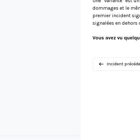
Une "Variante" est u
dommages et le même 
premier incident sign
signalées en dehors 
Vous avez vu quelqu
Incident précéd