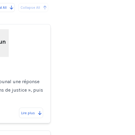
 All
Collapse All
 un
ibunal une réponse
s de justice », puis
Lire plus