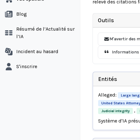
relevé des citations
Blog
Outils
Résumé de l’Actualité sur
l’IA
M'avertir des m
Incident au hasard
Informations 
S'inscrire
Entités
Alleged:
Large lan
United States Attorney'
,
Judicial integrity
Système d'IA prés