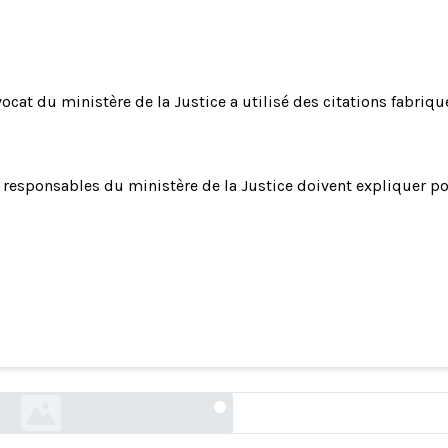
vocat du ministère de la Justice a utilisé des citations fabri
 responsables du ministère de la Justice doivent expliquer p
du ministère de la Justice a utilisé des citation
dans un document judiciaire (3)
news.bloomberglaw.com