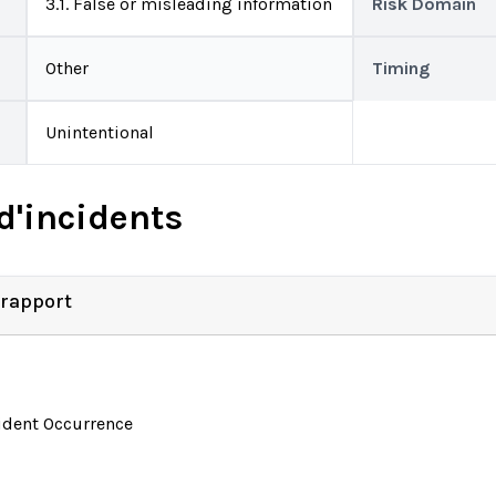
3.1. False or misleading information
Risk Domain
Other
Timing
Unintentional
d'incidents
 rapport
ident Occurrence