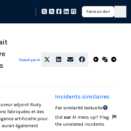
Faire un don
ait
re
Traduit par IA
s
Incidents similaires
ocureur adjoint Rudy
Par similarité textuelle
ons fabriquées et des
Did
our
AI mess up? Flag
igence artificielle pour
the unrelated incidents
l aurait également