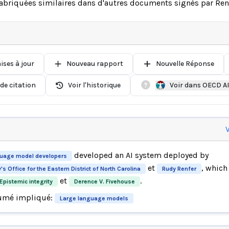
 fabriquées similaires dans d'autres documents signés par Ren
ises à jour
Nouveau rapport
Nouvelle Réponse
de citation
Voir l'historique
Voir dans OECD A
V
developed an AI system deployed by
guage model developers
et
, whic
s Office for the Eastern District of North Carolina
Rudy Renfer
et
.
Epistemic integrity
Derence V. Fivehouse
umé impliqué:
Large language models