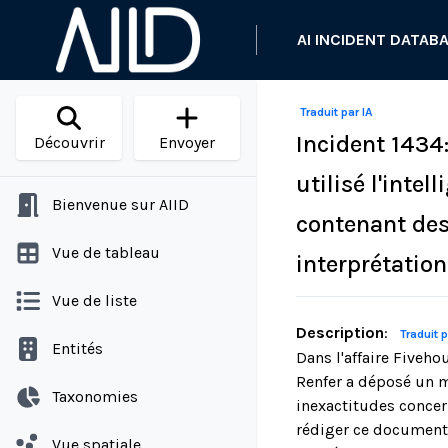
AI INCIDENT DATAB
Traduit par IA
Incident 1434:
Découvrir
Envoyer
utilisé l'inte
Bienvenue sur AIID
contenant des
Vue de tableau
interprétation
Vue de liste
Description
:
Traduit p
Entités
Dans l'affaire Fiveh
Renfer a déposé un m
Taxonomies
inexactitudes concern
rédiger ce document 
Vue spatiale