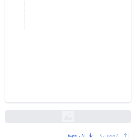
Le bot IA de X est tellement
stupide qu'il ne peut pas faire la
différence entre un mauvais jeu
et du vandalisme
engadget.com
Expand All
Collapse All
Loading...