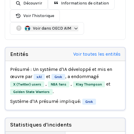
Découvrir
Informations de citation
Voir l'historique
Voir dans OECD AIM
Entités
Voir toutes les entités
Présumé : Un système d'IA développé et mis en
œuvre par
et
, a endommagé
xAI
Grok
,
,
et
X (Twitter) users
NBA fans
Klay Thompson
.
Golden State Warriors
Système d'IA présumé impliqué:
Grok
Statistiques d'incidents