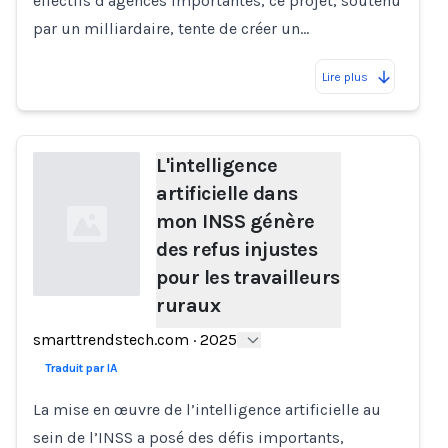
effectifs d'agences importantes, ce projet, soutenu
par un milliardaire, tente de créer un…
Lire plus
L'intelligence
artificielle dans
mon INSS génère
des refus injustes
pour les travailleurs
ruraux
Loading...
smarttrendstech.com
·
2025
Traduit par IA
La mise en œuvre de l’intelligence artificielle au
sein de l’INSS a posé des défis importants,