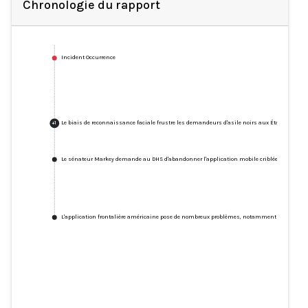
Chronologie du rapport
Incident Occurrence
Le biais de reconnaissance faciale frustre les demandeurs d'asile noirs aux États-Unis, s
+
1
Le sénateur Markey demande au DHS d'abandonner l'application mobile criblée de problème
L'application frontalière américaine pose de nombreux problèmes, notamment la reconnai
Le biais de reconnaissance