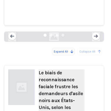
faciale frustre les demandeurs
d'asile noirs aux États-Unis,
selon les avocats
theguardian.com
Expand All
Collapse All
Loading...
Load
Le biais de
reconnaissance
faciale frustre les
demandeurs d'asile
noirs aux États-
Unis, selon les