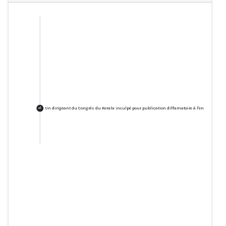
Un dirigeant du Congrès du Kerala inculpé pour publication diffamatoire à l'encontre du 
+
1
Un dirigeant du Congrès du
Kerala inculpé pour publication