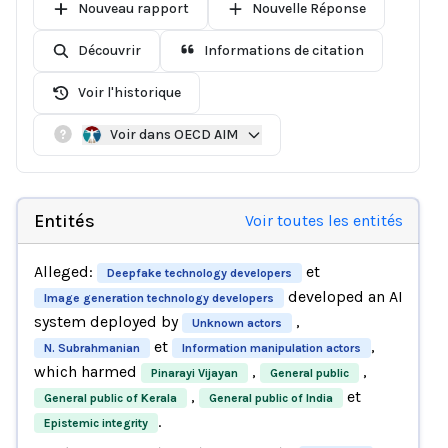
Nouveau rapport
Nouvelle Réponse
Découvrir
Informations de citation
Voir l'historique
Voir dans OECD AIM
Entités
Voir toutes les entités
Alleged:
et
Deepfake technology developers
developed an AI
Image generation technology developers
system deployed by
,
Unknown actors
et
,
N. Subrahmanian
Information manipulation actors
which harmed
,
,
Pinarayi Vijayan
General public
,
et
General public of Kerala
General public of India
.
Epistemic integrity