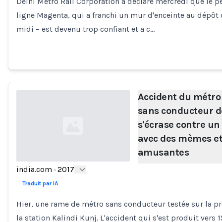
Delhi Metro Rail Corporation a déclaré mercredi que le pe
ligne Magenta, qui a franchi un mur d'enceinte au dépôt 
midi – est devenu trop confiant et a c…
Accident du métro 
sans conducteur d
s'écrase contre un
avec des mèmes et
amusantes
india.com
·
2017
Loading...
Traduit par IA
Hier, une rame de métro sans conducteur testée sur la p
la station Kalindi Kunj. L'accident qui s'est produit vers 