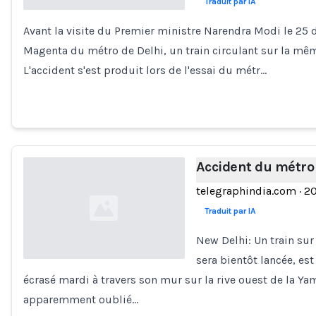
Traduit par IA
Avant la visite du Premier ministre Narendra Modi le 25
Loading...
Magenta du métro de Delhi, un train circulant sur la mêm
L'accident s'est produit lors de l'essai du métr…
Accident du métro 
telegraphindia.com
·
20
Traduit par IA
New Delhi: Un train sur
sera bientôt lancée, es
écrasé mardi à travers son mur sur la rive ouest de la Ya
Loading...
apparemment oublié…