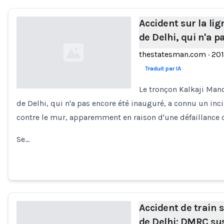
Accident sur la l
de Delhi, qui n'a p
thestatesman.com
·
20
Traduit par IA
Le tronçon Kalkaji Man
de Delhi, qui n'a pas encore été inauguré, a connu un inci
Loading...
contre le mur, apparemment en raison d'une défaillance d
Se…
Accident de train 
de Delhi: DMRC su