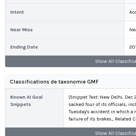
Intent
Ac
Near Miss
Ne
Ending Date
20
Show
All
Classific
Classifications de taxonomie GMF
Known AI Goal
(Snippet Text: New Delhi, Dec
Snippets
sacked four of its officials, i
Tuesday's accident in which a 
failure of its brakes., Related
Show
All
Classific