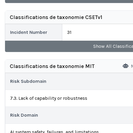
Classifications de taxonomie CSETv1
Incident Number
31
Show
All
Classific
Classifications de taxonomie MIT
Risk Subdomain
7.3. Lack of capability or robustness
Risk Domain
AI system safety, failures, and limitations