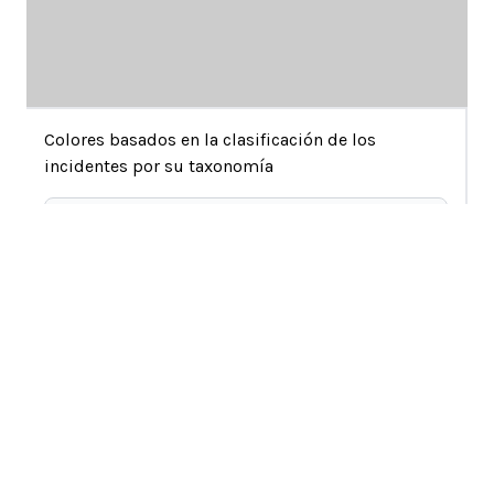
Colores basados en la clasificación de los
incidentes por su taxonomía
actividades de alojamiento y restauración
actividades administrativas y de servicios de
apoyo
Artes, entretenimiento y recreación
La vista espacial anterior muestra cada incidente en la
defense
base de datos como un punto que contiene su número
Educación
de incidente. Los incidentes se colocan de modo que
financial and insurance activities
aquellos con textos similares estén más cerca unos de
actividades de salud humana y trabajo social
otros. Por ejemplo, los incidentes relacionados con
información y comunicación