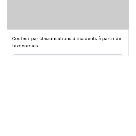
Couleur par classifications d'incidents à partir de
taxonomies
activités d'hébergement et de restauration
activités de services administratifs et de
support
Arts, spectacles et loisirs
La vue spatiale ci-dessus montre chaque incident dans
defense
la base de données avec un point qui contient son
Éducation
numéro d'ID. Les incidents sont positionnés afin que
financial and insurance activities
ceux qui ont des textes de rapport similaires soient plus
activités de santé humaine et d'action sociale
proches. Par exemple, les incidents qui concernent les
information et communication