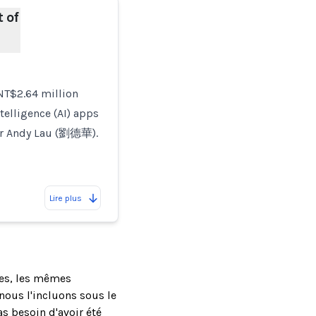
 of
NT$2.64 million
telligence (AI) apps
ner Andy Lau (劉德華).
Lire plus
ses, les mêmes
ous l'incluons sous le
as besoin d'avoir été