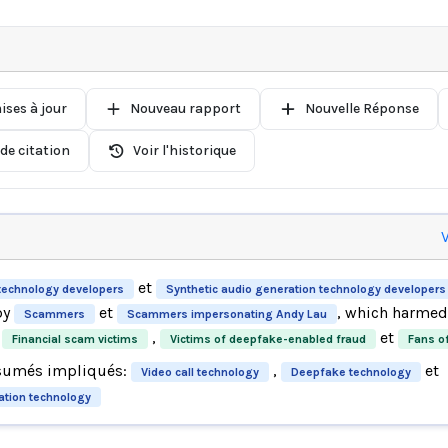
ises à jour
Nouveau rapport
Nouvelle Réponse
de citation
Voir l'historique
V
et
technology developers
Synthetic audio generation technology developers
by
et
, which harme
Scammers
Scammers impersonating Andy Lau
,
et
Financial scam victims
Victims of deepfake-enabled fraud
Fans o
sumés impliqués:
,
et
Video call technology
Deepfake technology
ation technology