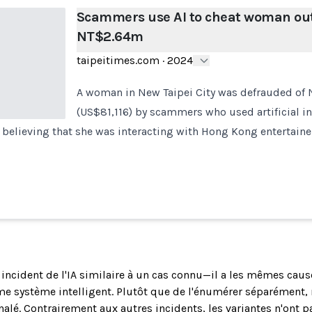
Scammers use AI to cheat woman out
NT$2.64m
taipeitimes.com
·
2024
A woman in New Taipei City was defrauded of 
(US$81,116) by scammers who used artificial in
o believing that she was interacting with Hong Kong entertai
n incident de l'IA similaire à un cas connu—il a les mêmes cau
système intelligent. Plutôt que de l'énumérer séparément, n
alé. Contrairement aux autres incidents, les variantes n'ont p