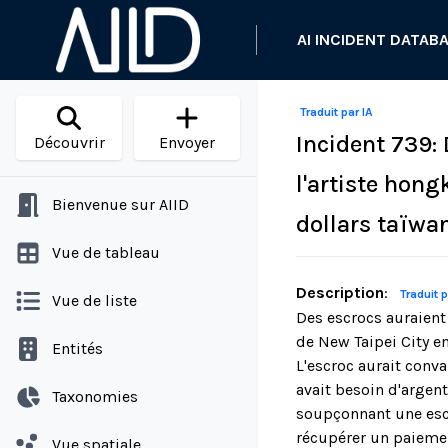
AI INCIDENT DATAB
Traduit par IA
Incident 739:
Découvrir
Envoyer
l'artiste hon
Bienvenue sur AIID
dollars taïwan
Vue de tableau
Description
:
Traduit p
Vue de liste
Des escrocs auraient 
de New Taipei City e
Entités
L'escroc aurait conva
avait besoin d'argent
Taxonomies
soupçonnant une escro
récupérer un paiement
Vue spatiale