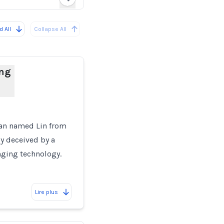
Loading...
 All
Collapse All
ing
an named Lin from
ly deceived by a
ging technology.
Lire plus