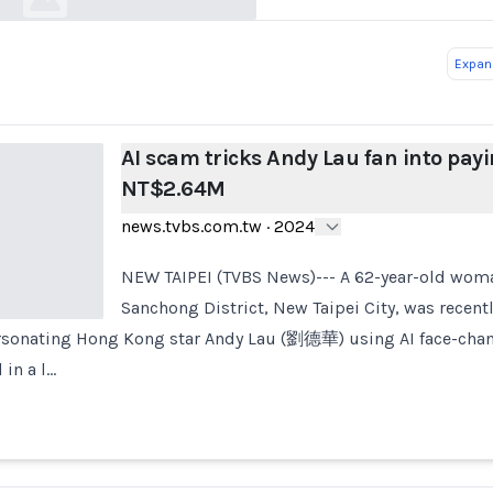
Expand
AI scam tricks Andy Lau fan into pay
NT$2.64M
news.tvbs.com.tw
·
2024
NEW TAIPEI (TVBS News)--- A 62-year-old wom
Sanchong District, New Taipei City, was recent
sonating Hong Kong star Andy Lau (劉德華) using AI face-chan
 in a l…