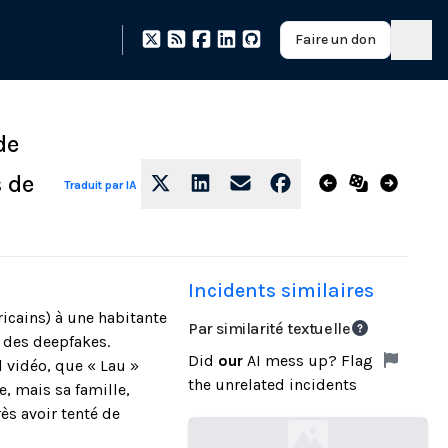
Faire un don
de
s de
Traduit par IA
Incidents similaires
ricains) à une habitante
Par similarité textuelle
à des deepfakes.
Did
our
AI mess up? Flag
l vidéo, que « Lau »
the unrelated incidents
, mais sa famille,
ès avoir tenté de