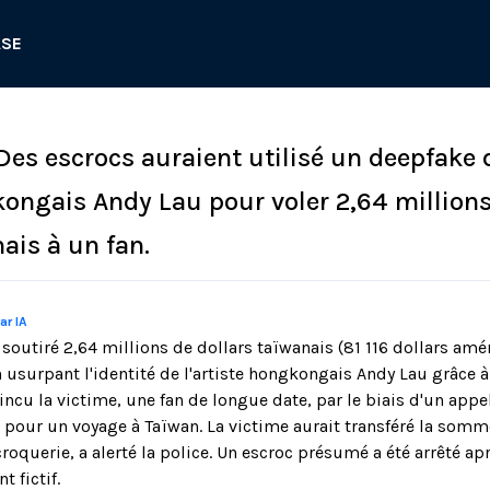
ASE
 Des escrocs auraient utilisé un deepfake 
gkongais Andy Lau pour voler 2,64 million
ais à un fan.
ar IA
soutiré 2,64 millions de dollars taïwanais (81 116 dollars amé
n usurpant l'identité de l'artiste hongkongais Andy Lau grâce 
incu la victime, une fan de longue date, par le biais d'un appe
 pour un voyage à Taïwan. La victime aurait transféré la somme
querie, a alerté la police. Un escroc présumé a été arrêté apr
 fictif.