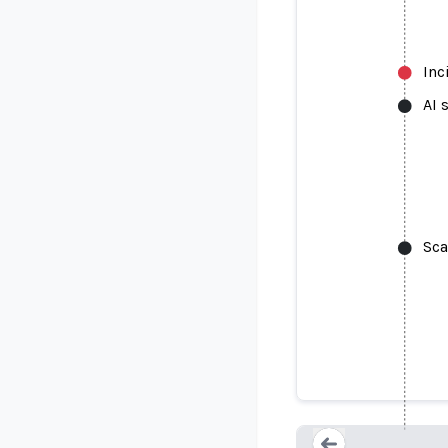
Inc
AI 
Sca