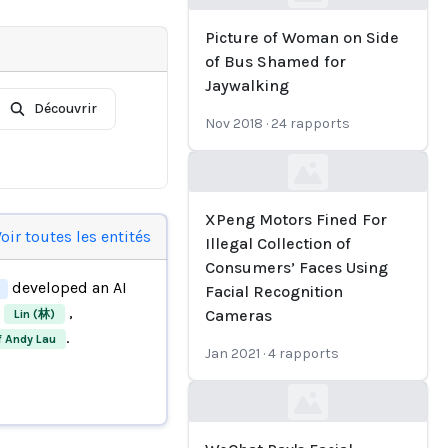
Loading...
Picture of Woman on Side
of Bus Shamed for
Jaywalking
Découvrir
Nov 2018
·
24
rapports
Loading...
XPeng Motors Fined For
oir toutes les entités
Illegal Collection of
Consumers’ Faces Using
developed an AI
Facial Recognition
d
,
Cameras
Lin (林)
.
f Andy Lau
Jan 2021
·
4
rapports
Loading...