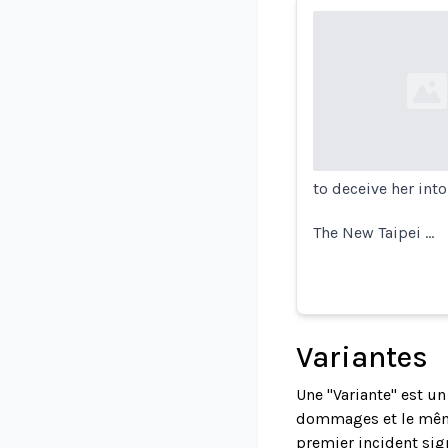
Loading...
to deceive her int
The New Taipei …
Variantes
Une "Variante" est u
dommages et le même 
premier incident sign