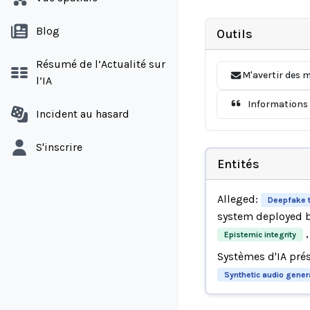
Blog
Outils
Résumé de l’Actualité sur
M'avertir des m
l’IA
Informations 
Incident au hasard
S'inscrire
Entités
Alleged:
Deepfake 
system deployed 
,
Epistemic integrity
Systèmes d'IA pré
Synthetic audio gener