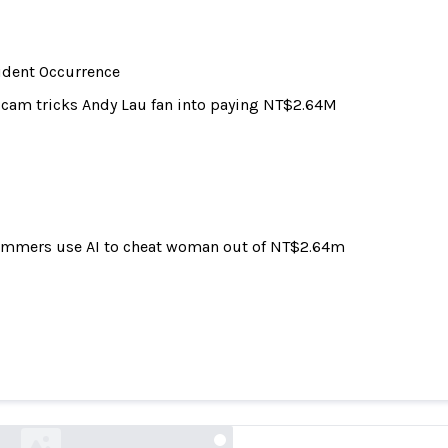
ident Occurrence
scam tricks Andy Lau fan into paying NT$2.64M
mmers use AI to cheat woman out of NT$2.64m
AI scam tricks Andy Lau fan into paying NT$2.
news.tvbs.com.tw