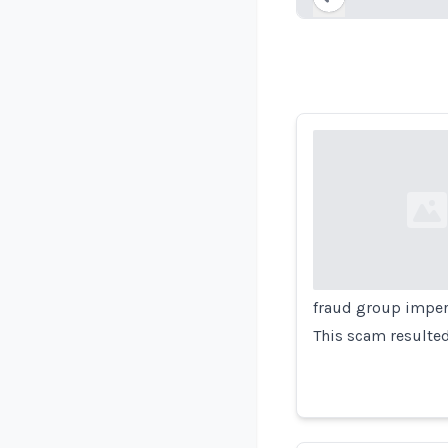
Loading...
Loading...
fraud group imper
This scam resulted