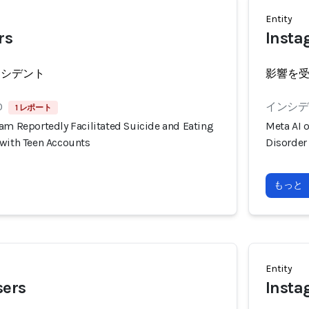
Entity
rs
Insta
ンシデント
影響を
0
インシデン
1 レポート
am Reportedly Facilitated Suicide and Eating
Meta AI 
 with Teen Accounts
Disorder
もっと
Entity
sers
Inst