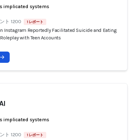
s implicated systems
ト 1200
1 レポート
on Instagram Reportedly Facilitated Suicide and Eating
 Roleplay with Teen Accounts
AI
s implicated systems
ト 1200
1 レポート