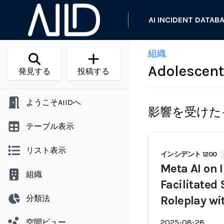
AI INCIDENT DATAB
組織
Adolescen
発見する
投稿する
ようこそAIIDへ
影響を受けた
テーブル表示
リスト表示
インシデント 1200
Meta AI on 
組織
Facilitated
分類法
Roleplay wi
空間ビュー
2025-08-28