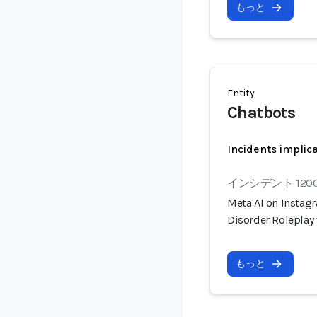
もっと
Entity
Chatbots
Incidents implic
インシデント 120
Meta AI on Instagr
Disorder Roleplay
もっと