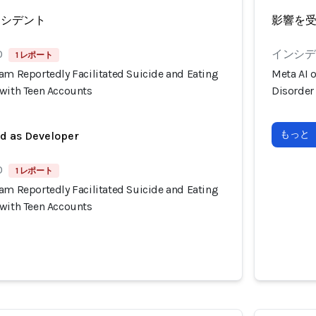
ンシデント
影響を
0
インシデン
1 レポート
am Reportedly Facilitated Suicide and Eating
Meta AI 
 with Teen Accounts
Disorder
もっと
ed as Developer
0
1 レポート
am Reportedly Facilitated Suicide and Eating
 with Teen Accounts