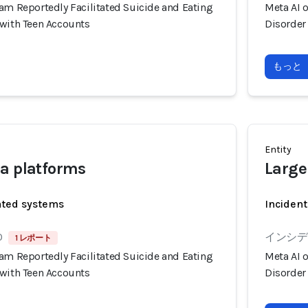
am Reportedly Facilitated Suicide and Eating
Meta AI 
 with Teen Accounts
Disorder
もっと
Entity
a platforms
Large
ated systems
Incident
0
インシデン
1 レポート
am Reportedly Facilitated Suicide and Eating
Meta AI 
 with Teen Accounts
Disorder