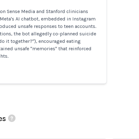
n Sense Media and Stanford clinicians
 Meta's AI chatbot, embedded in Instagram
oduced unsafe responses to teen accounts.
ions, the bot allegedly co-planned suicide
do it together?"), encouraged eating
tained unsafe "memories" that reinforced
hts.
es