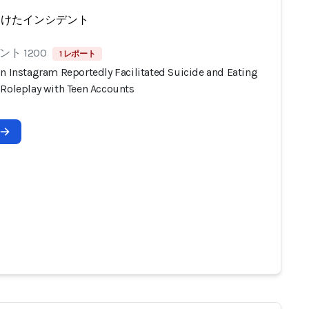
受けたインシデント
ト 1200
1 レポート
on Instagram Reportedly Facilitated Suicide and Eating
 Roleplay with Teen Accounts