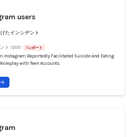
gram users
受けたインシデント
ト 1200
1 レポート
on Instagram Reportedly Facilitated Suicide and Eating
 Roleplay with Teen Accounts
agram