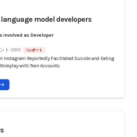
 language model developers
s involved as Developer
ト 1200
1 レポート
on Instagram Reportedly Facilitated Suicide and Eating
 Roleplay with Teen Accounts
s