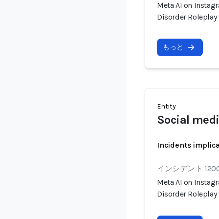
Meta AI on Instagr
Disorder Roleplay
もっと
Entity
Social medi
Incidents implic
インシデント 120
Meta AI on Instagr
Disorder Roleplay