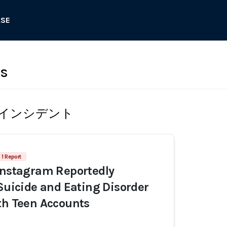
ASE
ts
インシデント
1 Report
Instagram Reportedly
 Suicide and Eating Disorder
th Teen Accounts