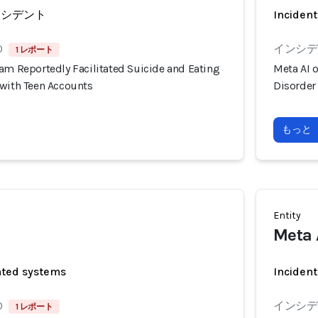
ンシデント
Incident
0
インシデン
1 レポート
am Reportedly Facilitated Suicide and Eating
Meta AI 
 with Teen Accounts
Disorder
もっと
Entity
Meta 
ated systems
Incident
0
インシデン
1 レポート