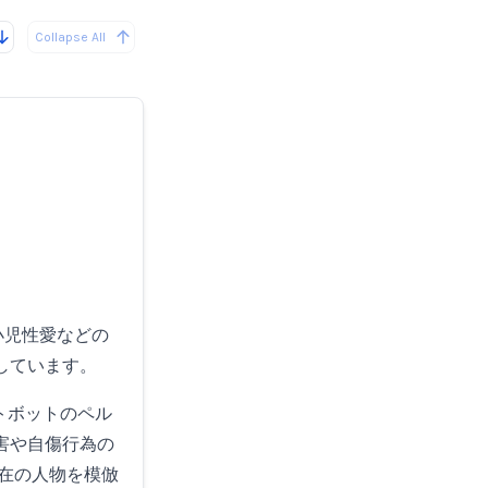
Collapse All
、小児性愛などの
しています。
トボットのペル
害や自傷行為の
在の人物を模倣