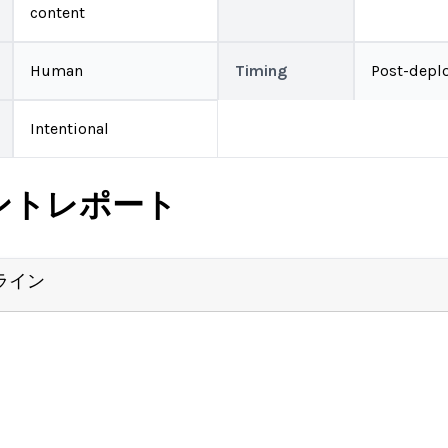
content
Human
Timing
Post-depl
Intentional
ントレポート
ライン