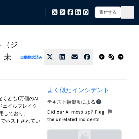
寄付する
ト（ジ
、未
自動翻訳済み
よく似たインシデント
くとも1万個のAI
テキスト類似度による
ジェイルブレイク
Did
our
AI mess up? Flag
を活用しており、
the unrelated incidents
トフォームでホストされてい