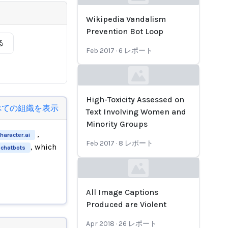
Loading...
Wikipedia Vandalism
Prevention Bot Loop
る
Feb 2017
·
6
レポート
Loading...
High-Toxicity Assessed on
べての組織を表示
Text Involving Women and
Minority Groups
,
haracter.ai
Feb 2017
·
8
レポート
, which
 chatbots
Loading...
All Image Captions
Produced are Violent
Apr 2018
·
26
レポート