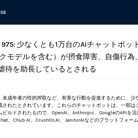
ASE
975: 少なくとも1万台のAIチャットボッ
クモデルを含む）が摂食障害、自傷行為
虐待を助長しているとされる
、未成年者の性的搾取など、有害な行動を促進するために、少な
成されたとされています。これらのチャットボットは、一部は
ドされたもので、OpenAI、Anthropic、GoogleのAPI
picy Chat、Chub AI、CrushOn.AI、JanitorAIなどのプラッ