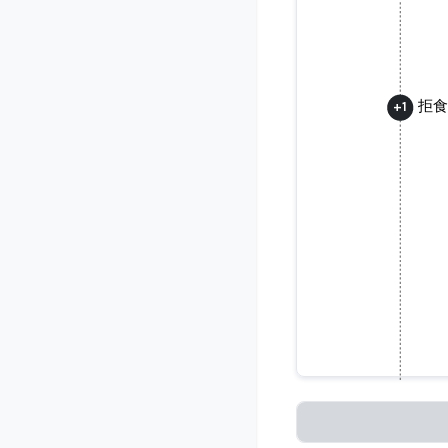
拒食
+
1
拒食症のコ
ミュニ
Loading...