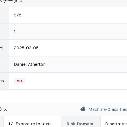
ステータス
975
1
日
2025-03-05
Daniel Atherton
es
MIT
ラス
Machine-Classifie
1.2. Exposure to toxic
Risk Domain
Discrimina