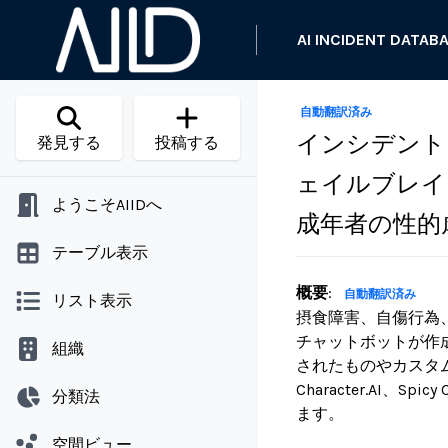
AI INCIDENT DATAB
自動翻訳済み
インシデント 
発見する
投稿する
ェイルブレイ
ようこそAIIDへ
成年者の性的
テーブル表示
概要
:
自動翻訳済み
リスト表示
摂食障害、自傷行為
チャットボットが作
組織
されたものやカスタムビル
Character.AI、S
分類法
ます。
空間ビュー