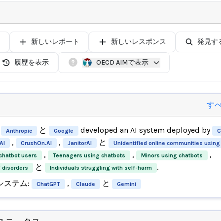
新しいレポート
新しいレスポンス
発見す
履歴を表示
OECD AIMで表示
す
と
developed an AI system deployed by
Anthropic
Google
C
,
,
と
AI
CrushOn.AI
JanitorAI
Unidentified online communities using
,
,
,
chatbot users
Teenagers using chatbots
Minors using chatbots
と
.
g disorders
Individuals struggling with self-harm
システム:
,
と
ChatGPT
Claude
Gemini