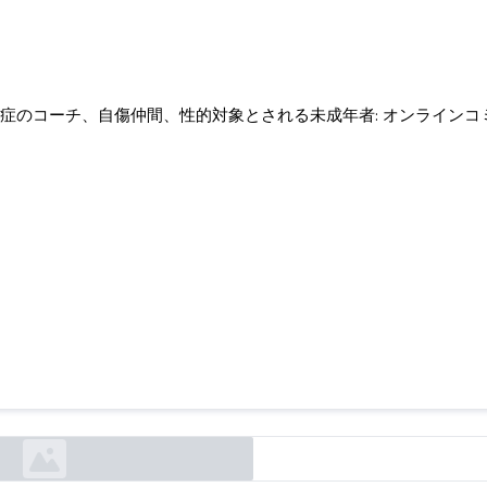
症のコーチ、自傷仲間、性的対象とされる未成年者: オンラインコミ
ーチ、自傷仲間、性的対象とされる未成年者: オ
ティが AI チャットボットを有害行為に利用してい
cyberscoop.com