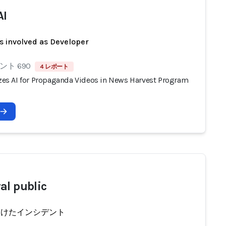
AI
s involved as Developer
ト 690
4 レポート
lizes AI for Propaganda Videos in News Harvest Program
al public
受けたインシデント