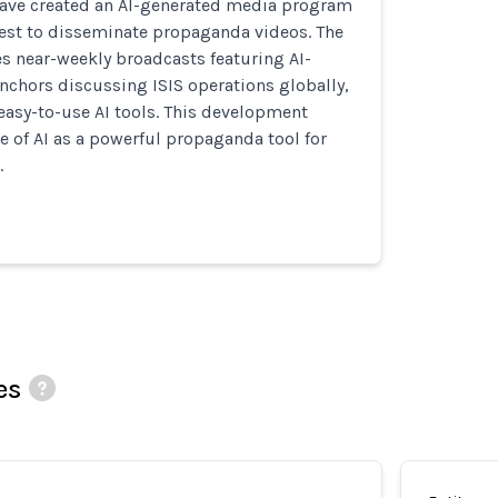
have created an AI-generated media program
est to disseminate propaganda videos. The
 near-weekly broadcasts featuring AI-
nchors discussing ISIS operations globally,
easy-to-use AI tools. This development
 of AI as a powerful propaganda tool for
.
es