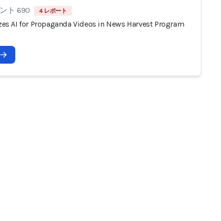
ト 690
4 レポート
lizes AI for Propaganda Videos in News Harvest Program