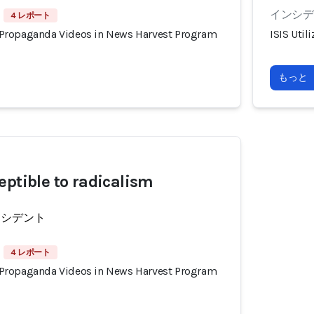
インシデン
4 レポート
or Propaganda Videos in News Harvest Program
ISIS Uti
もっと
eptible to radicalism
ンシデント
4 レポート
or Propaganda Videos in News Harvest Program