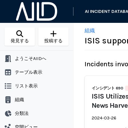
AI INCIDENT DATAB
組織
ISIS suppo
発見する
投稿する
ようこそAIIDへ
Incidents inv
テーブル表示
リスト表示
インシデント 690
ISIS Utilize
組織
News Harve
分類法
2024-03-26
空間ビュー