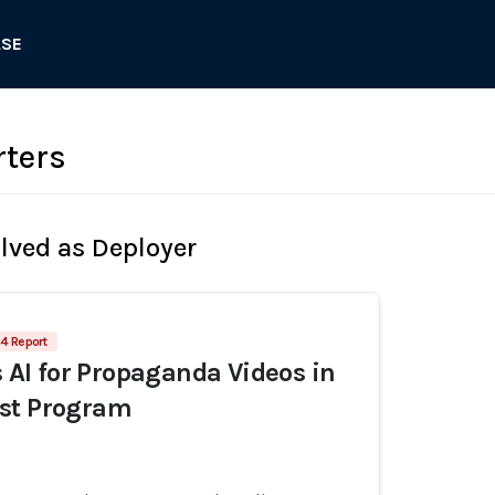
ASE
rters
olved as Deployer
4 Report
s AI for Propaganda Videos in
st Program