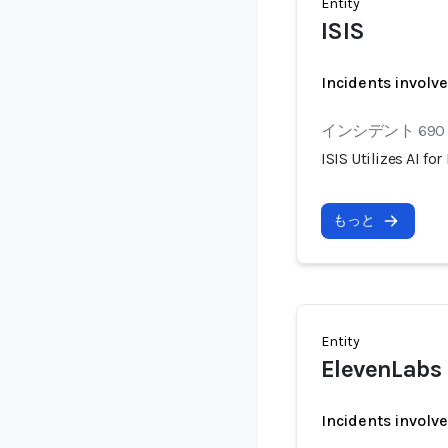
Entity
ISIS
Incidents involv
インシデント 690
ISIS Utilizes AI f
もっと
Entity
ElevenLabs
Incidents involv