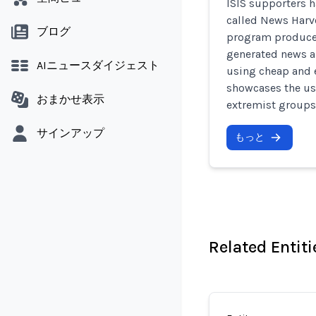
ISIS supporters 
called News Harv
ブログ
program produces
generated news a
AIニュースダイジェスト
using cheap and 
showcases the use
おまかせ表示
extremist groups
サインアップ
もっと
Related Entiti