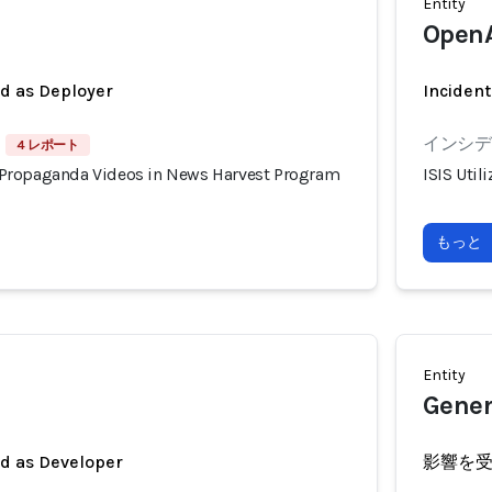
Entity
Open
ed as Deployer
Incident
インシデン
4 レポート
or Propaganda Videos in News Harvest Program
ISIS Uti
もっと
Entity
Gener
ed as Developer
影響を