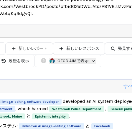
ok.com/WestbrookPD/posts/pfbid02aDWUJAtszA81VRJJZvzPa
WotqKq9dgvQl.
新しいレポート
新しいレスポンス
発見す
履歴を表示
OECD AIMで表示
す
developed an AI system deploye
 image-editing software developer
, which harmed
,
artment
Westbrook Police Department
General publ
と
.
tbrook, Maine
Epistemic integrity
システム:
と
Unknown AI image-editing software
Facebook