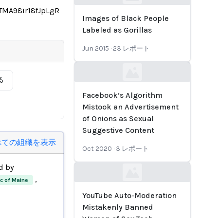
Loading...
TMA98ir18fJpLgR
Images of Black People
Labeled as Gorillas
Jun 2015
·
23
レポート
Loading...
る
Facebook’s Algorithm
Mistook an Advertisement
of Onions as Sexual
Suggestive Content
べての組織を表示
Oct 2020
·
3
レポート
d by
Loading...
,
ic of Maine
YouTube Auto-Moderation
Mistakenly Banned