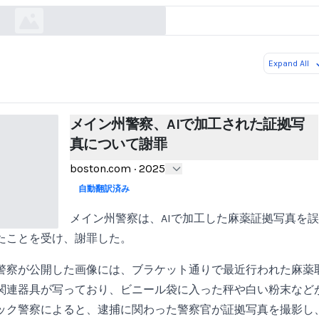
Expand All
メイン州警察、AIで加工された証拠写
真について謝罪
boston.com
·
2025
自動翻訳済み
メイン州警察は、AIで加工した麻薬証拠写真を
たことを受け、謝罪した。
警察が公開した画像には、ブラケット通りで最近行われた麻薬
関連器具が写っており、ビニール袋に入った秤や白い粉末など
ック警察によると、逮捕に関わった警察官が証拠写真を撮影し