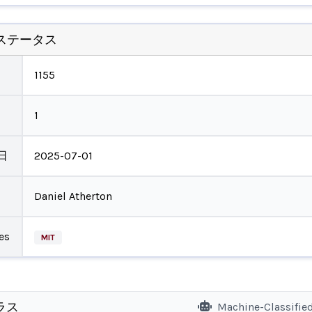
ステータス
1155
1
日
2025-07-01
Daniel Atherton
es
MIT
ラス
Machine-Classifie