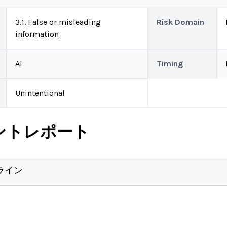
3.1. False or misleading
Risk Domain
information
AI
Timing
Unintentional
ントレポート
ライン