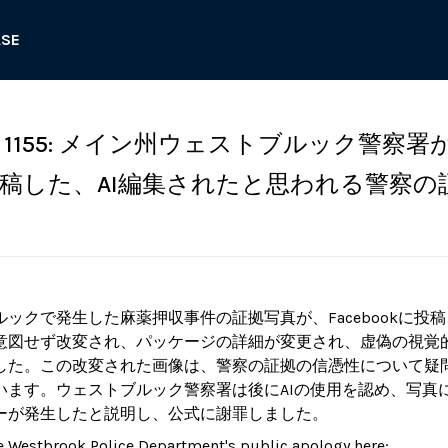
ASE
1155: メイン州ウェストブルック警察署
kに投稿した、AI編集されたと思われる警察の
ックで発生した麻薬押収事件の証拠写真が、Facebookに投稿
意図せず改変され、パッケージの詳細が変更され、虚偽の視覚
した。この改変された画像は、警察の証拠の信憑性について疑
います。ウェストブルック警察署は後にAIの使用を認め、写真
ーが発生したと説明し、公式に謝罪しました。
e Westbrook Police Department's public apology here: