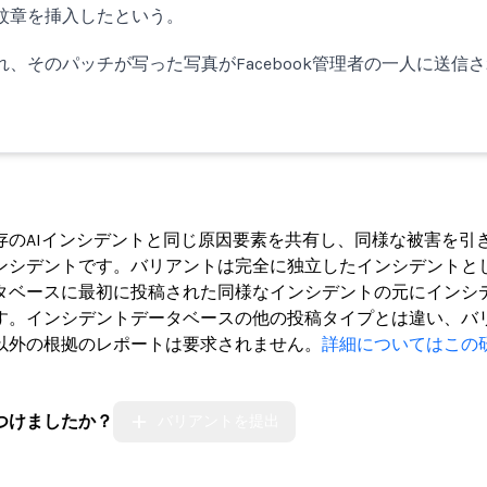
紋章を挿入したという。
、そのパッチが写った写真がFacebook管理者の一人に送信さ
ト
存のAIインシデントと同じ原因要素を共有し、同様な被害を引
ンシデントです。バリアントは完全に独立したインシデントと
タベースに最初に投稿された同様なインシデントの元にインシ
す。インシデントデータベースの他の投稿タイプとは違い、バ
以外の根拠のレポートは要求されません。
詳細についてはこの
つけましたか？
バリアントを提出