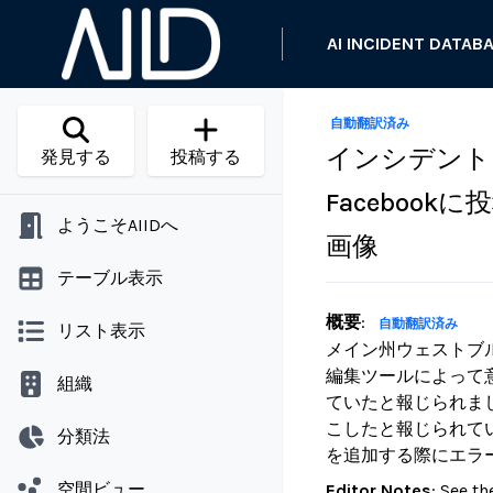
AI INCIDENT DATAB
自動翻訳済み
インシデント 
発見する
投稿する
Faceboo
ようこそAIIDへ
画像
テーブル表示
概要
:
自動翻訳済み
リスト表示
メイン州ウェストブル
編集ツールによって
組織
ていたと報じられま
こしたと報じられて
分類法
を追加する際にエラ
空間ビュー
Editor Notes
:
See th