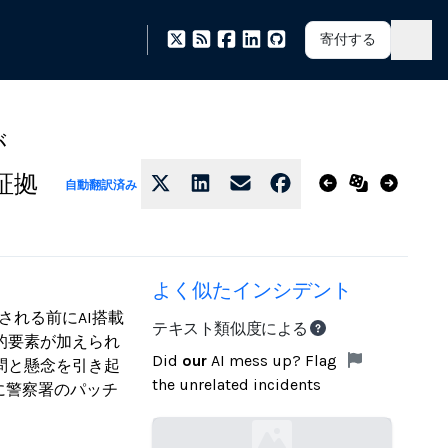
寄付する
が
証拠
自動翻訳済み
よく似たインシデント
される前にAI搭載
テキスト類似度による
的要素が加えられ
Did
our
AI mess up? Flag
問と懸念を引き起
the unrelated incidents
に警察署のパッチ