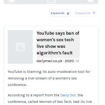
Expand All
Collapse All
Loading...
Load
YouTube says ban of
women's sex tech
live show was
algorithm's fault
dailymail.co.uk
·
2020
YouTube is blaming its auto-moderation tool for
Loading...
removing a live-stream of a women's sex
conference.
According to a report from the
Daily Dot,
the
conference, called Women of Sex Tech, had its live