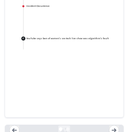
Incident Occurrence
YouTube says ban of women's sex tech live show was algorithm's fault
+
1
YouTube says ban of women's
sex tech live show was
algorithm's fault
dailymail.co.uk