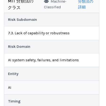
MIT 分類法の
Machine-
分類法の
Classified
詳細
クラス
Risk Subdomain
7.3. Lack of capability or robustness
Risk Domain
AI system safety, failures, and limitations
Entity
AI
Timing