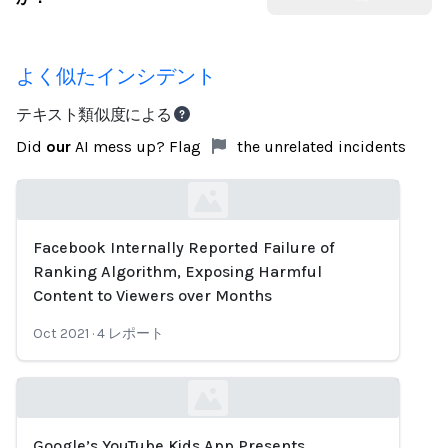
よく似たインシデント
テキスト類似度による
Did
our
AI mess up? Flag
the unrelated incidents
Facebook Internally Reported Failure of
Loading...
Ranking Algorithm, Exposing Harmful
Content to Viewers over Months
Oct 2021
·
4
レポート
Google’s YouTube Kids App Presents