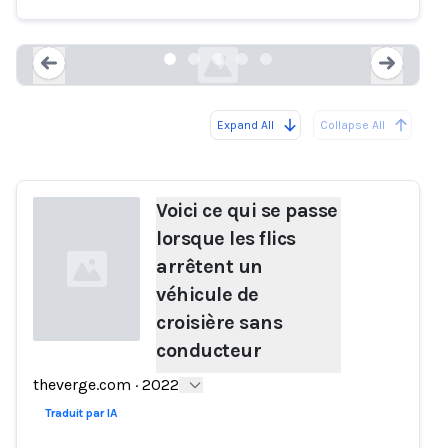
theverge.com
Expand All
Collapse All
Loading...
Load
Voici ce qui se passe
lorsque les flics
arrêtent un
véhicule de
croisière sans
conducteur
Loading...
theverge.com
·
2022
Traduit par IA