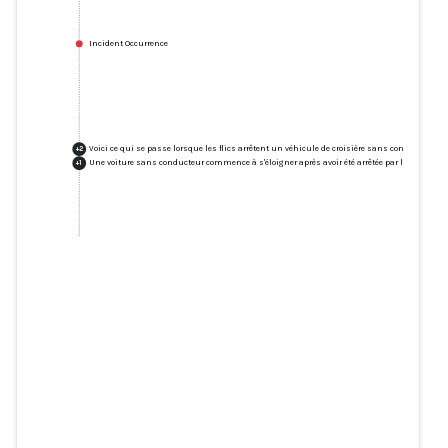
Incident Occurrence
Voici ce qui se passe lorsque les flics arrêtent un véhicule de croisière sans conducteur
+
2
Une voiture sans conducteur commence à s'éloigner après avoir été arrêtée par la police
+
1
Voici ce qui se passe lorsque les
flics arrêtent un véhicule de
croisière sans conducteur