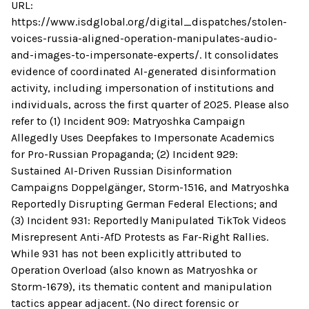
URL:
https://www.isdglobal.org/digital_dispatches/stolen-
voices-russia-aligned-operation-manipulates-audio-
and-images-to-impersonate-experts/. It consolidates
evidence of coordinated AI-generated disinformation
activity, including impersonation of institutions and
individuals, across the first quarter of 2025. Please also
refer to (1) Incident 909: Matryoshka Campaign
Allegedly Uses Deepfakes to Impersonate Academics
for Pro-Russian Propaganda; (2) Incident 929:
Sustained AI-Driven Russian Disinformation
Campaigns Doppelgänger, Storm-1516, and Matryoshka
Reportedly Disrupting German Federal Elections; and
(3) Incident 931: Reportedly Manipulated TikTok Videos
Misrepresent Anti-AfD Protests as Far-Right Rallies.
While 931 has not been explicitly attributed to
Operation Overload (also known as Matryoshka or
Storm-1679), its thematic content and manipulation
tactics appear adjacent. (No direct forensic or