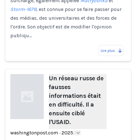
Surcharge, également appelée
Matryoshka
et
Storm-1679
, est connue pour se faire passer pour
des médias, des universitaires et des forces de
l'ordre. Son objectif est de modifier l'opinion
publiqu…
Lire plus
Un réseau russe de
fausses
informations était
en difficulté. Il a
ensuite ciblé
l'USAID.
Loading...
washingtonpost.com
·
2025