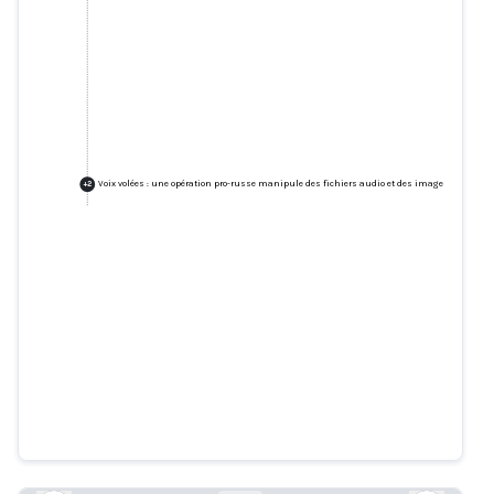
Voix volées : une opération pro-russe manipule des fichiers audio et des images pour se fa
+
2
Les mensonges alimentent la
croisade de la droite contre
l'USAID
nytimes.com