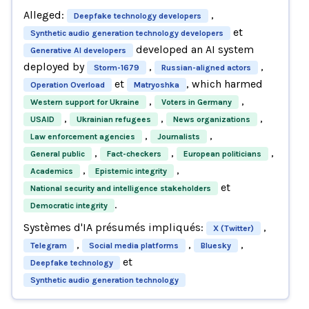
Alleged:
,
Deepfake technology developers
et
Synthetic audio generation technology developers
developed an AI system
Generative AI developers
deployed by
,
,
Storm-1679
Russian-aligned actors
et
, which harmed
Operation Overload
Matryoshka
,
,
Western support for Ukraine
Voters in Germany
,
,
,
USAID
Ukrainian refugees
News organizations
,
,
Law enforcement agencies
Journalists
,
,
,
General public
Fact-checkers
European politicians
,
,
Academics
Epistemic integrity
et
National security and intelligence stakeholders
.
Democratic integrity
Systèmes d'IA présumés impliqués:
,
X (Twitter)
,
,
,
Telegram
Social media platforms
Bluesky
et
Deepfake technology
Synthetic audio generation technology