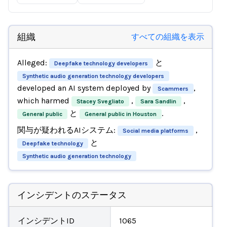
組織
すべての組織を表示
Alleged:
と
Deepfake technology developers
Synthetic audio generation technology developers
developed an AI system deployed by
,
Scammers
which harmed
,
,
Stacey Svegliato
Sara Sandlin
と
.
General public
General public in Houston
関与が疑われるAIシステム:
,
Social media platforms
と
Deepfake technology
Synthetic audio generation technology
インシデントのステータス
インシデントID
1065