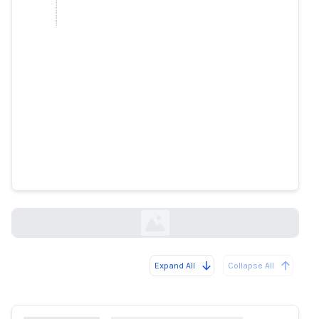
ヒューストンの女性、AI生成のデ
ィープフェイク動画で詐欺被害に
fox26houston.com
Expand All
Collapse All
Loading...