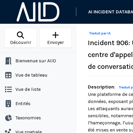
AI INCIDENT DATAB
Traduit par IA
Incident 906:
Découvrir
Envoyer
centre d'appel
Bienvenue sur AIID
de conversati
Vue de tableau
Description
:
Traduit p
Vue de liste
Une plateforme de ce
données, exposant pl
Entités
Les attaquants aurai
sensibles, notamment
Taxonomies
l'hameçonnage, l'usur
été mises en vente su
Vue spatiale