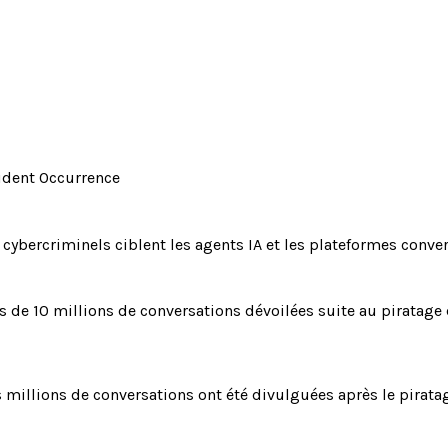
ident Occurrence
 cybercriminels ciblent les agents IA et les plateformes conv
s de 10 millions de conversations dévoilées suite au piratage d
 millions de conversations ont été divulguées après le piratag
cybercriminels ciblent les agents IA et les plate