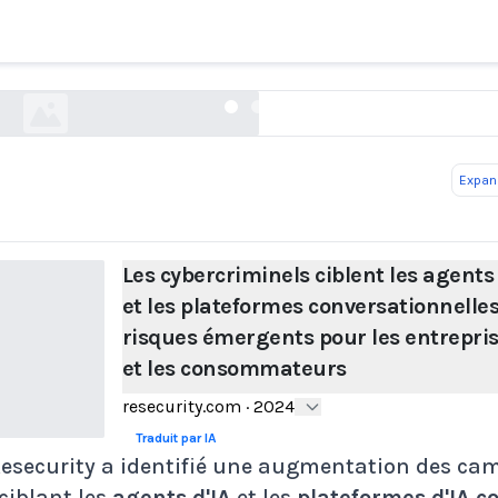
ationnelles : risques émergents pour les entrepri
consommateurs
resecurity.com
Expand
Les cybercriminels ciblent les agents
et les plateformes conversationnelles
risques émergents pour les entrepri
et les consommateurs
resecurity.com
·
2024
Traduit par IA
Resecurity a identifié une augmentation des c
ciblant les
agents d'IA
et les
plateformes d'IA c