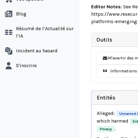
Editor Notes
:
See Re
Blog
https://www.resecuri
platforms-emerging-
Résumé de l’Actualité sur
l’IA
Outils
Incident au hasard
M'avertir des m
S'inscrire
Informations 
Entités
Alleged:
Unnamed AI
which harmed
Ent
.
Privacy