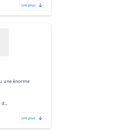
Lire plus
du une énorme
t d…
Lire plus