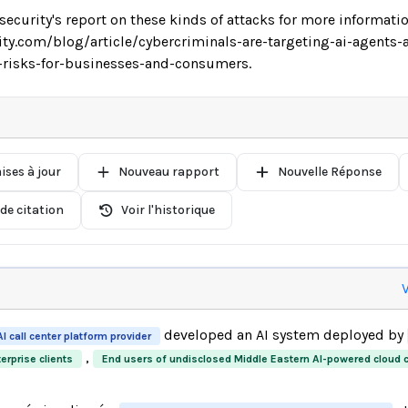
security's report on these kinds of attacks for more informatio
ty.com/blog/article/cybercriminals-are-targeting-ai-agents-
risks-for-businesses-and-consumers.
ises à jour
Nouveau rapport
Nouvelle Réponse
de citation
Voir l'historique
V
developed an AI system deployed by
 call center platform provider
,
erprise clients
End users of undisclosed Middle Eastern AI-powered cloud ca