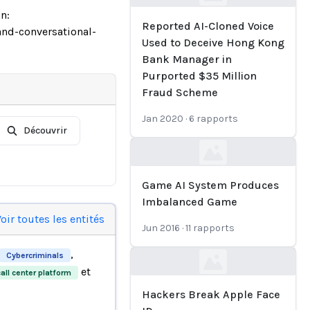
Loading...
n:
Reported AI-Cloned Voice
and-conversational-
Used to Deceive Hong Kong
Bank Manager in
Purported $35 Million
Fraud Scheme
Jan 2020
·
6
rapports
Découvrir
Loading...
Game AI System Produces
Imbalanced Game
oir toutes les entités
Jun 2016
·
11
rapports
,
Cybercriminals
Loading...
et
ll center platform
Hackers Break Apple Face