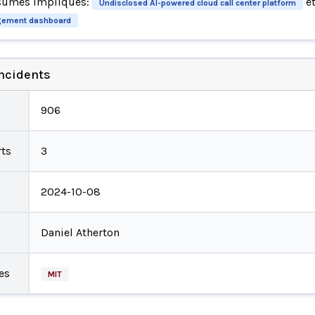
sumés impliqués:
e
Undisclosed AI-powered cloud call center platform
gement dashboard
incidents
906
ts
3
2024-10-08
Daniel Atherton
es
MIT