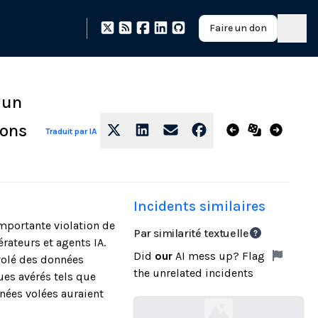
Faire un don
 un
ions
Traduit par IA
Incidents similaires
importante violation de
Par similarité textuelle
ateurs et agents IA.
Did
our
AI mess up? Flag
volé des données
the unrelated incidents
ues avérés tels que
nnées volées auraient