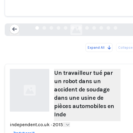
accident de soudage dans une usine de
pièces automobiles en Inde
independent.co.uk
Expand All
Collapse 
Loading...
Un travailleur tué par
un robot dans un
accident de soudage
dans une usine de
pièces automobiles en
Inde
Loading...
independent.co.uk
·
2015