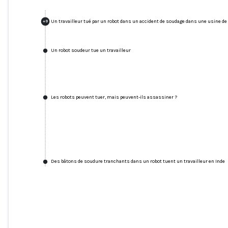
Un travailleur tué par un robot dans un accident de soudage dans une usine d
+
9
Un robot soudeur tue un travailleur
Les robots peuvent tuer, mais peuvent-ils assassiner ?
Des bâtons de soudure tranchants dans un robot tuent un travailleur en Inde
Un travailleur tué par un robot dans un