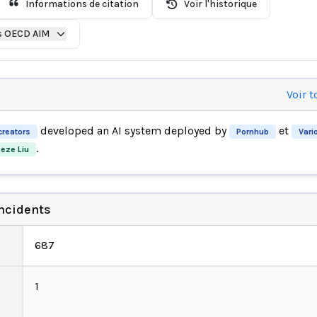
Informations de citation
Voir l'historique
s OECD AIM
Voir t
developed an AI system deployed by
et
reators
Pornhub
Vari
.
eze Liu
incidents
687
1