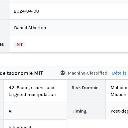
2024-04-08
Daniel Atherton
es
MIT
 de taxonomie MIT
Machine-Classified
Détails
4.3. Fraud, scams, and
Risk Domain
Malicio
targeted manipulation
Misuse
AI
Timing
Post-de
Intentional