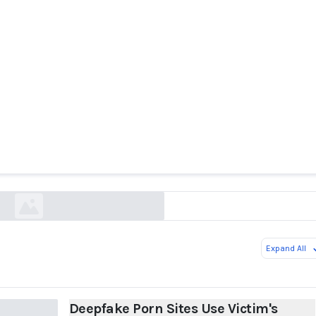
ake Porn Sites Use Victim's Image Without Con
nytimes.com
Expand All
Deepfake Porn Sites Use Victim's