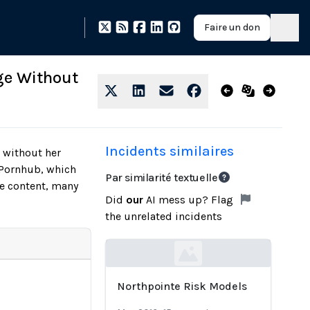
Faire un don
age Without
Incidents similaires
 without her
n Pornhub, which
Par similarité textuelle
he content, many
Did
our
AI mess up? Flag
the unrelated incidents
Loading...
Northpointe Risk Models