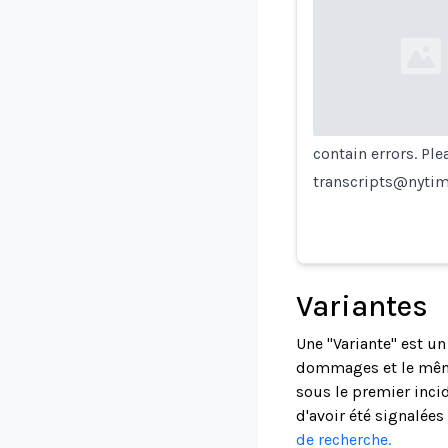
Loading...
contain errors. Pl
transcripts@nyti
Variantes
Une "Variante" est u
dommages et le même
sous le premier incid
d'avoir été signalée
de recherche.