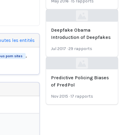
May 2016
·
15
rapports
Loading...
Deepfake Obama
Introduction of Deepfakes
outes les entités
Jul 2017
·
29
rapports
,
ous porn sites
Loading...
Predictive Policing Biases
of PredPol
Nov 2015
·
17
rapports