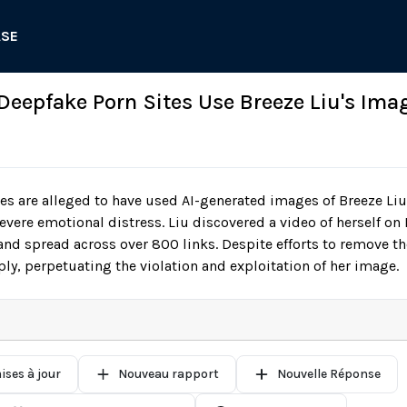
ASE
 Deepfake Porn Sites Use Breeze Liu's Im
es are alleged to have used AI-generated images of Breeze Liu
severe emotional distress. Liu discovered a video of herself o
nd spread across over 800 links. Despite efforts to remove t
ly, perpetuating the violation and exploitation of her image.
ises à jour
Nouveau rapport
Nouvelle Réponse