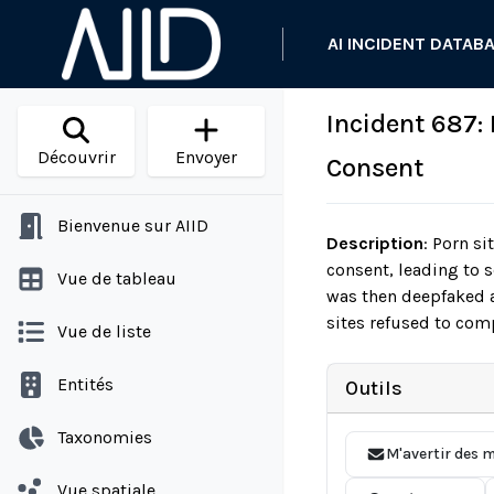
AI INCIDENT DATAB
Incident 687:
Découvrir
Envoyer
Consent
Bienvenue sur AIID
Description
:
Porn sit
consent, leading to 
Vue de tableau
was then deepfaked a
sites refused to comp
Vue de liste
Entités
Outils
Taxonomies
M'avertir des m
Vue spatiale