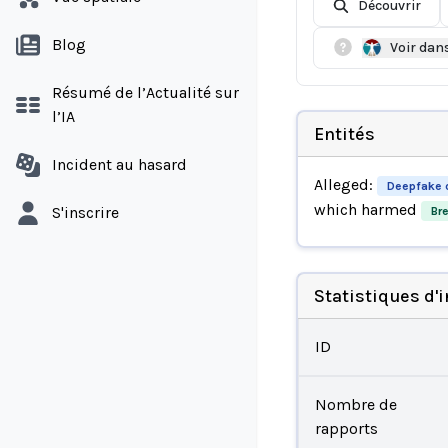
Découvrir
Blog
Voir dan
Résumé de l’Actualité sur
l’IA
Entités
Incident au hasard
Alleged:
Deepfake c
which harmed
S'inscrire
Bre
Statistiques d'
ID
Nombre de
rapports