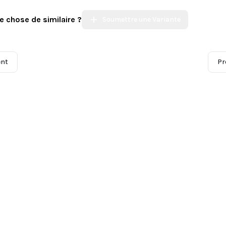
e chose de similaire ?
Soumettre une Variante
ent
Pr
ommunauté
Incidents