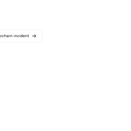
ochain incident
2026 - AI Incident Database