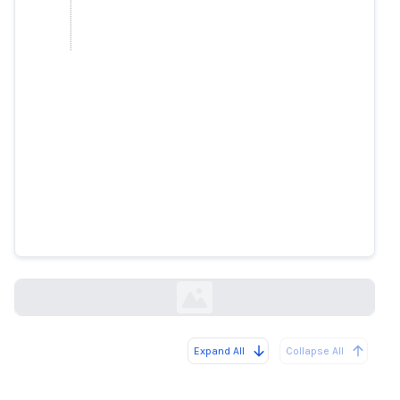
L'application photo de Google ne
parvient toujours pas à trouver
les gorilles. Et Apple non plus
nytimes.com
Expand All
Collapse All
Loading...