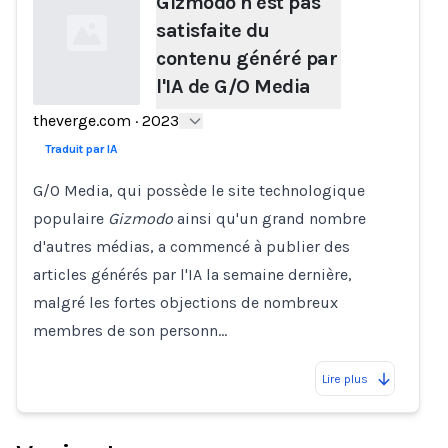
Gizmodo n'est pas
satisfaite du
contenu généré par
l'IA de G/O Media
theverge.com
·
2023
Loading...
Traduit par IA
G/O Media, qui possède le site technologique
populaire
Gizmodo
ainsi qu'un grand nombre
d'autres médias, a commencé à publier des
articles générés par l'IA la semaine dernière,
malgré les fortes objections de nombreux
membres de son personn…
Lire plus