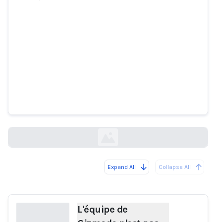
L'équipe de Gizmodo n'est pas
satisfaite du contenu généré par
l'IA de G/O Media
theverge.com
Expand All
Collapse All
Loading...
L'équipe de