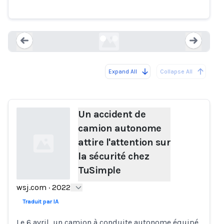
la sécurité chez TuSimple
wsj.com
Expand All
Collapse All
Loading...
Load
Un accident de
camion autonome
attire l'attention sur
la sécurité chez
TuSimple
wsj.com
·
2022
Loading...
Traduit par IA
Le 6 avril, un camion à conduite autonome équipé