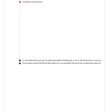
Incident Occurrence
Un accident de camion autonome attire l'attention sur la sécurité chez TuSimple
TuSimple aurait tenté de faire passer un accident de camion autonome comme une "erre
Un accident de camion
autonome attire l'attention sur