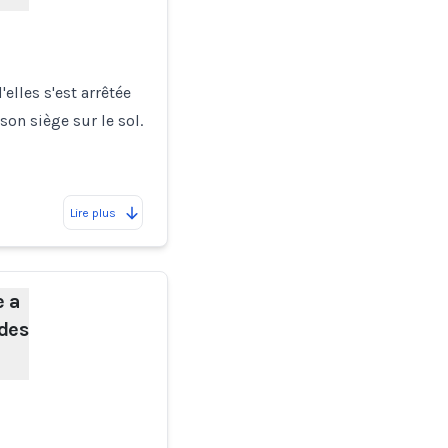
lles s'est arrêtée
on siège sur le sol.
Lire plus
 a
 des