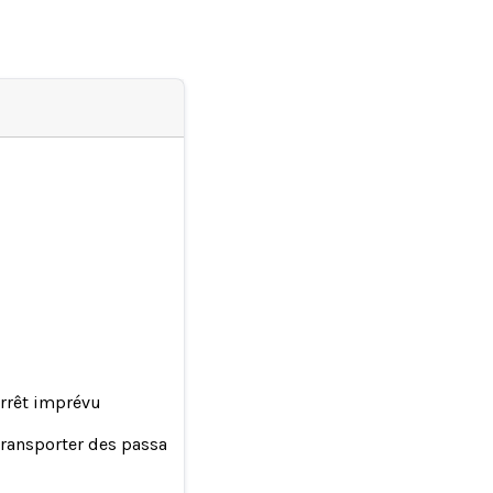
arrêt imprévu
transporter des passagers après une blessure