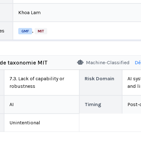
Khoa Lam
es
,
GMF
MIT
 de taxonomie MIT
Machine-Classified
Dé
7.3. Lack of capability or
Risk Domain
AI sys
robustness
and l
AI
Timing
Post-
Unintentional