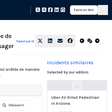
Faire un don
ée de
Traduit par IA
sager
Incidents similaires
st arrêtée de manière
Selected by our editors
.
Loading...
Uber AV Killed Pedestrian
in Arizona
Découvrir