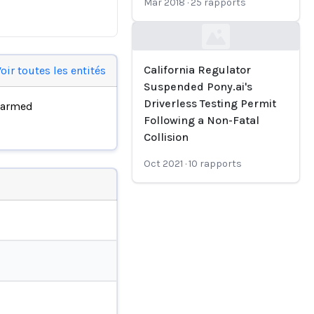
Mar 2018
·
25
rapports
Loading...
California Regulator
oir toutes les entités
Suspended Pony.ai's
Driverless Testing Permit
harmed
Following a Non-Fatal
Collision
Oct 2021
·
10
rapports