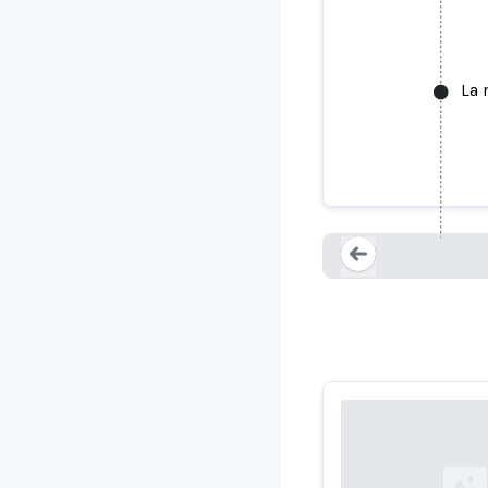
La 
Smart Col
Loading...