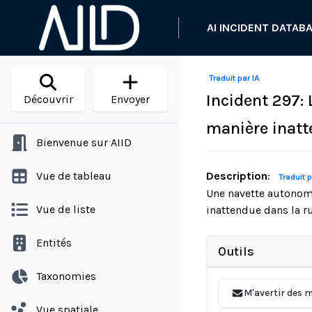
AI INCIDENT DATAB
Traduit par IA
Incident 297:
Découvrir
Envoyer
manière inatt
Bienvenue sur AIID
Vue de tableau
Description
:
Traduit p
Une navette autonome
Vue de liste
inattendue dans la r
Entités
Outils
Taxonomies
M'avertir des m
Vue spatiale