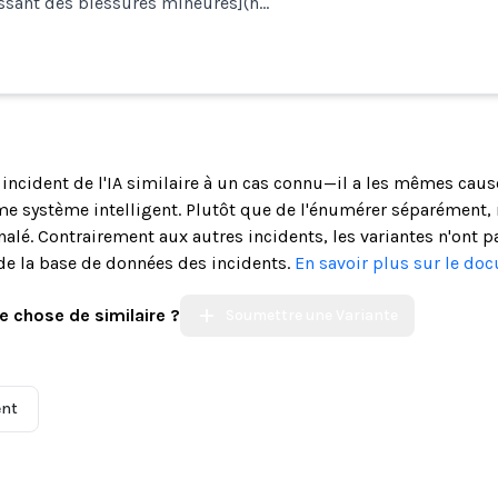
issant des blessures mineures](h…
n incident de l'IA similaire à un cas connu—il a les mêmes cau
système intelligent. Plutôt que de l'énumérer séparément, n
alé. Contrairement aux autres incidents, les variantes n'ont p
de la base de données des incidents.
En savoir plus sur le do
e chose de similaire ?
Soumettre une Variante
ent