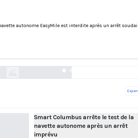
navette autonome EasyMile est interdite après un arrêt soudai
umbus arrête le test de la navette autonome ap
imprévu
dispatch.com
Expand
Smart Columbus arrête le test de la
navette autonome après un arrêt
imprévu