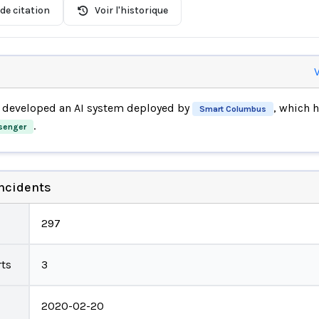
de citation
Voir l'historique
V
developed an AI system deployed by
, which 
Smart Columbus
.
senger
incidents
297
ts
3
2020-02-20