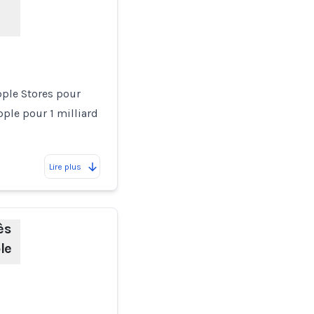
pple Stores pour
ple pour 1 milliard
Lire plus
ès
le