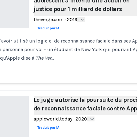
adolescent a intenté une action en
justice pour 1 milliard de dollars
theverge.com
·
2019
Traduit par IA
'avoir utilisé un logiciel de reconnaissance faciale dans ses A
e personne pour vol - un étudiant de New York qui poursuit Ap
n qu'Apple dise à
The Ver…
Le juge autorise la poursuite du proc
de reconnaissance faciale contre App
appleworld.today
·
2020
Traduit par IA