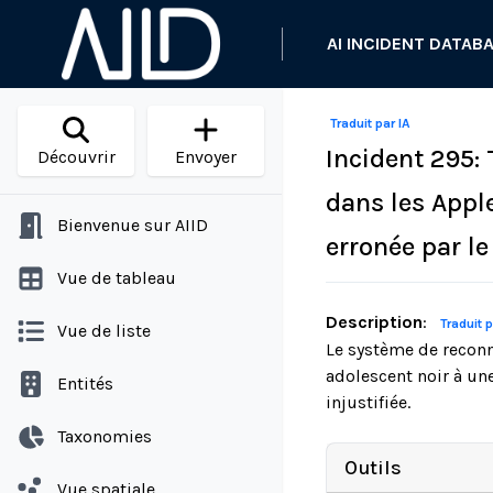
AI INCIDENT DATAB
Traduit par IA
Incident 295: 
Découvrir
Envoyer
dans les Apple
Bienvenue sur AIID
erronée par l
Vue de tableau
Description
:
Traduit p
Vue de liste
Le système de reconn
adolescent noir à une
Entités
injustifiée.
Taxonomies
Outils
Vue spatiale