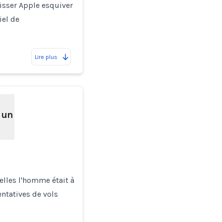
laisser Apple esquiver
iel de
Lire plus
 un
elles l'homme était à
entatives de vols