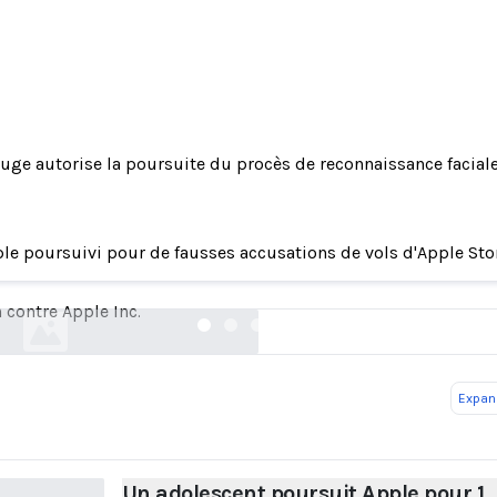
juge autorise la poursuite du procès de reconnaissance facial
scent poursuit Apple pour 1 milliard de dollars e
le poursuivi pour de fausses accusations de vols d'Apple St
naissance faciale dans les magasins de son arr
washingtonpost.com
 contre Apple Inc.
Expand
Un adolescent poursuit Apple pour 1