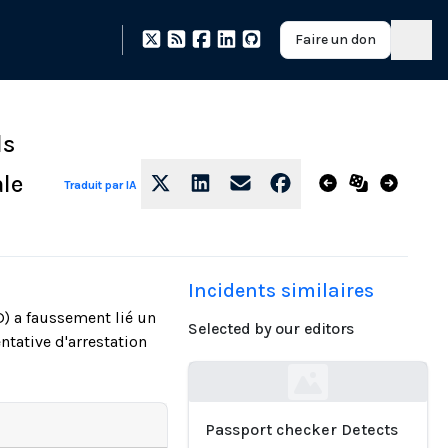
Faire un don
ls
ale
Traduit par IA
Incidents similaires
) a faussement lié un
Selected by our editors
ntative d'arrestation
Loading...
Passport checker Detects