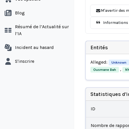
M'avertir des m
Blog
Informations 
Résumé de l’Actualité sur
l’IA
Entités
Incident au hasard
S'inscrire
Alleged:
Unknown
,
Ousmane Bah
NY
Statistiques d'
ID
Nombre de rappor