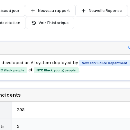
ises à jour
Nouveau rapport
Nouvelle Réponse
de citation
Voir l'historique
V
developed an AI system deployed by
New York Police Department
et
.
C Black people
NYC Black young people
incidents
295
ts
5