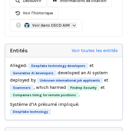
Découvrir
Informations de citation
Voir l'historique
Voir dans OECD AIM
Entités
Voir toutes les entités
Alleged:
et
Deepfake technology developers
developed an AI system
Generative AI developers
deployed by
et
Unknown international job applicants
, which harmed
et
Scammers
Pindrop Security
.
Companies hiring for remote positions
Système d'IA présumé impliqué:
Deepfake technology