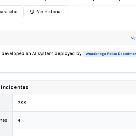
ara citar
Ver Historial
Ve
developed an AI system deployed by
Woodbridge Police Departme
 incidentes
288
mes
4