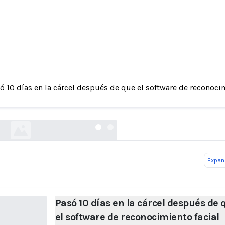
as en la cárcel después de que el software de r
ó 10 días en la cárcel después de que el software de reconoci
ondujo al arresto del hombre equivocado, dice l
nj.com
Expand
Pasó 10 días en la cárcel después de 
el software de reconocimiento facial