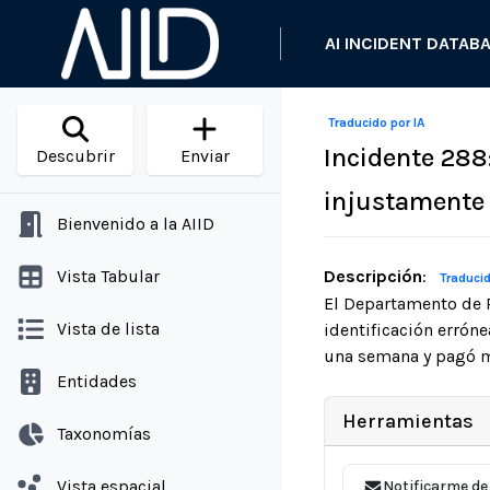
AI INCIDENT DATAB
Traducido por IA
Incidente 288:
Descubrir
Enviar
injustamente 
Bienvenido a la AIID
Vista Tabular
Descripción
:
Traducid
El Departamento de 
Vista de lista
identificación errón
una semana y pagó mi
Entidades
Herramientas
Taxonomías
Vista espacial
Notificarme de