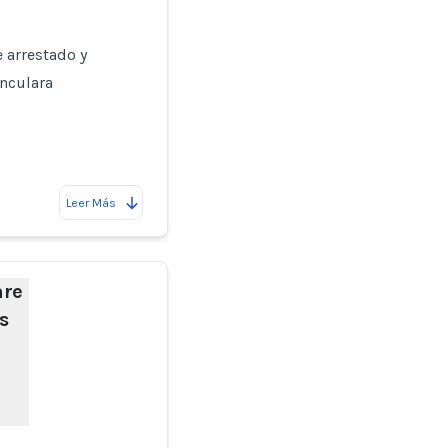
 arrestado y
inculara
Leer Más
are
s