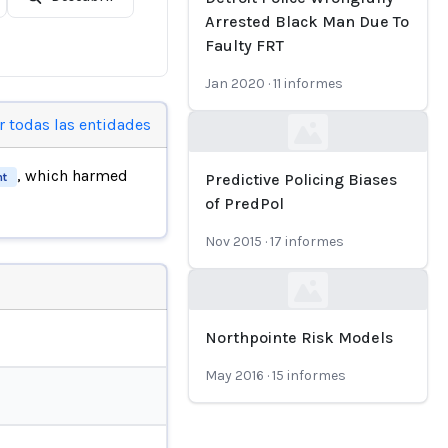
Arrested Black Man Due To
Faulty FRT
Jan 2020
·
11
informes
r todas las entidades
Loading...
, which harmed
nt
Predictive Policing Biases
of PredPol
Nov 2015
·
17
informes
Loading...
Northpointe Risk Models
May 2016
·
15
informes