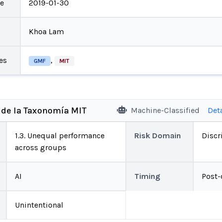
te
2019-01-30
Khoa Lam
es
,
GMF
MIT
 de la Taxonomía MIT
Machine-Classified
Det
1.3. Unequal performance
Risk Domain
Discr
across groups
AI
Timing
Post
Unintentional