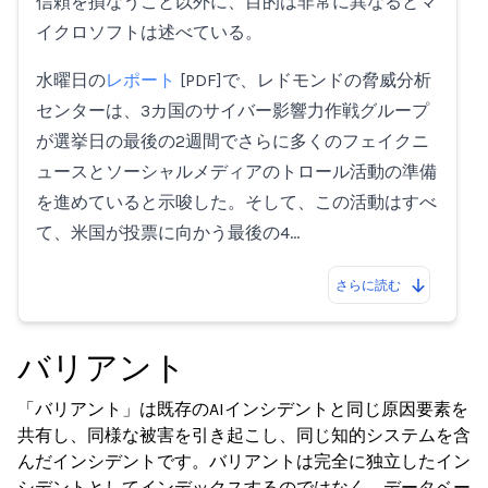
信頼を損なうこと以外に、目的は非常に異なるとマ
イクロソフトは述べている。
水曜日の
レポート
[PDF]で、レドモンドの脅威分析
センターは、3カ国のサイバー影響力作戦グループ
が選挙日の最後の2週間でさらに多くのフェイクニ
ュースとソーシャルメディアのトロール活動の準備
を進めていると示唆した。そして、この活動はすべ
て、米国が投票に向かう最後の4…
さらに読む
バリアント
「バリアント」は既存のAIインシデントと同じ原因要素を
共有し、同様な被害を引き起こし、同じ知的システムを含
んだインシデントです。バリアントは完全に独立したイン
シデントとしてインデックスするのではなく、データベー