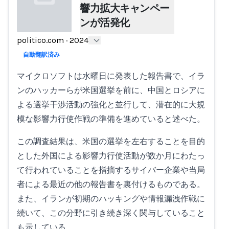
響力拡大キャンペー
ンが活発化
politico.com
·
2024
Loading...
自動翻訳済み
マイクロソフトは水曜日に発表した報告書で、イラ
ンのハッカーらが米国選挙を前に、中国とロシアに
よる選挙干渉活動の強化と並行して、潜在的に大規
模な影響力行使作戦の準備を進めていると述べた。
この調査結果は、米国の選挙を左右することを目的
とした外国による影響力行使活動が数か月にわたっ
て行われていることを指摘するサイバー企業や当局
者による最近の他の報告書を裏付けるものである。
また、イランが初期のハッキングや情報漏洩作戦に
続いて、この分野に引き続き深く関与していること
も示している。