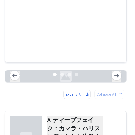
AIディープフェイク：カマラ・ハ
リスに轢かれたと告発する偽のア
フリカ系アメリカ人女性の事例
repubblica.it
Expand All
Collapse All
Loading...
Load
AIディープフェイ
ク：カマラ・ハリス