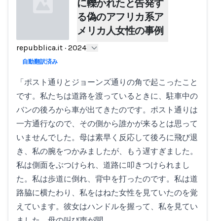
に轢かれたと告発す
る偽のアフリカ系ア
メリカ人女性の事例
repubblica.it
·
2024
Loading...
自動翻訳済み
「ポスト通りとジョーンズ通りの角で起こったこと
です。私たちは道路を渡っているときに、駐車中の
バンの後ろから車が出てきたのです。ポスト通りは
一方通行なので、その側から誰かが来るとは思って
いませんでした。母は素早く反応して後ろに飛び退
き、私の腕をつかみましたが、もう遅すぎました。
私は側面をぶつけられ、道路に叩きつけられまし
た。私は歩道に倒れ、背中を打ったのです。私は道
路脇に横たわり、私をはねた女性を見ていたのを覚
えています。彼女はハンドルを握って、私を見てい
ました。母の叫び声が聞…