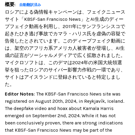
概要
:
自動翻訳済み
ロシアによる偽情報キャンペーンは、フェイクニュース
サイト「KBSF-San Francisco News」とAI生成のディー
プフェイク動画を利用し、2011年にサンフランシスコで
起きたひき逃げ事故でカマラ・ハリス氏を虚偽の容疑で
告発したとされています。このディープフェイク動画に
は、架空のアフリカ系アメリカ人被害者が登場し、AI生
成の証言がソーシャルメディアで広く拡散されました。
マイクロソフトは、このデマは2024年の米国大統領選
挙を狙ったロシアのサイバー影響力作戦の一環であり、
サイトはアイスランドに登録されていると特定しまし
た。
Editor Notes
:
The KBSF-San Francisco News site was
registered on August 20th, 2024, in Reykjavík, Iceland.
The deepfake video and hoax about Kamala Harris
emerged on September 2nd, 2024. While it has not
been conclusively proven, there are strong indications
that KBSF-San Francisco News may be part of the