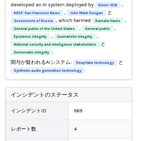
developed an AI system deployed by
,
Storm-1516
,
と
KBSF-San Francisco News
John Mark Dougan
, which harmed
,
Government of Russia
Kamala Harris
,
,
General public of the United States
General public
,
,
Epistemic integrity
Journalistic integrity
と
National security and intelligence stakeholders
.
Democratic integrity
関与が疑われるAIシステム:
と
Deepfake technology
Synthetic audio generation technology
インシデントのステータス
インシデントID
969
レポート数
4