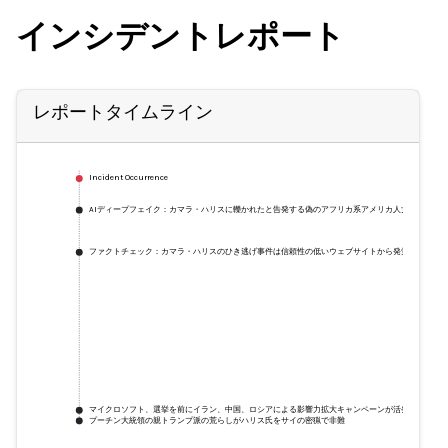
インシデントレポート
レポートタイムライン
Incident Occurrence
AIディープフェイク：カマラ・ハリスに轢かれたと告発する偽のアフリカ系アメリカ人女性の事例
ファクトチェック：カマラ・ハリスのひき逃げ事件は信頼性の低いウェブサイトから発覚
マイクロソフト、選挙を前にイラン、中国、ロシアによる影響力拡大キャンペーンが活発化
プーチン大統領の親トランプ派の荒らしがハリス氏をサイの密猟で非難