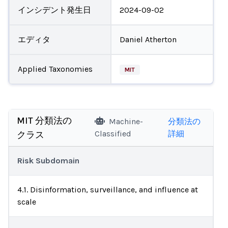
インシデント発生日
2024-09-02
エディタ
Daniel Atherton
Applied Taxonomies
MIT
MIT 分類法の
Machine-
分類法の
Classified
詳細
クラス
Risk Subdomain
4.1. Disinformation, surveillance, and influence at
scale