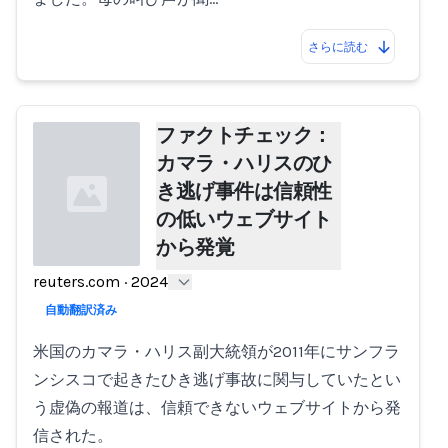
さらに読む
ファクトチェック：
カマラ・ハリスのひ
き逃げ事件は信頼性
の低いウェブサイト
から発覚
reuters.com
·
2024
Loading...
自動翻訳済み
米国のカマラ・ハリス副大統領が2011年にサンフラ
ンシスコで起きたひき逃げ事故に関与していたとい
う虚偽の報道は、信頼できないウェブサイトから発
信された。