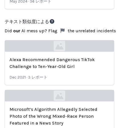
May 2024
·
36
レポート
テキスト類似度による
Did
our
AI mess up? Flag
the unrelated incidents
Alexa Recommended Dangerous TikTok
Loading...
Challenge to Ten-Year-Old Girl
Dec 2021
·
3
レポート
Microsoft’s Algorithm Allegedly Selected
Loading...
Photo of the Wrong Mixed-Race Person
Featured in a News Story