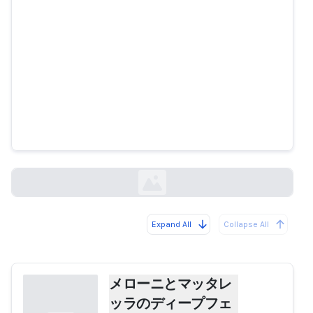
メローニとマッタレッラのディー
プフェイク広告詐欺投資：コンソ
ブが広告をブロック
repubblica.it
Expand All
Collapse All
Loading...
メローニとマッタレ
ッラのディープフェ