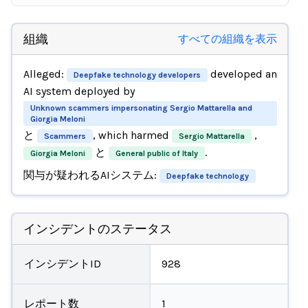
組織
すべての組織を表示
Alleged:
developed an
Deepfake technology developers
AI system deployed by
Unknown scammers impersonating Sergio Mattarella and
Giorgia Meloni
と
, which harmed
,
Scammers
Sergio Mattarella
と
.
Giorgia Meloni
General public of Italy
関与が疑われるAIシステム:
Deepfake technology
インシデントのステータス
インシデントID
928
レポート数
1