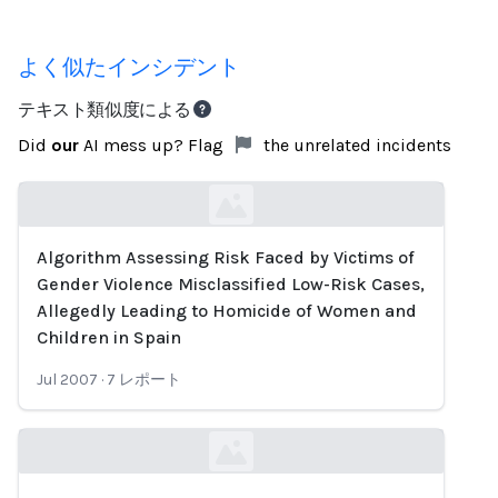
よく似たインシデント
テキスト類似度による
Did
our
AI mess up? Flag
the unrelated incidents
Algorithm Assessing Risk Faced by Victims of
Loading...
Gender Violence Misclassified Low-Risk Cases,
Allegedly Leading to Homicide of Women and
Children in Spain
Jul 2007
·
7
レポート