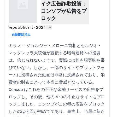
イク広告詐欺投資：
コンソブが広告をブ
ロック
repubblica.it
·
2024
Loading...
自動翻訳済み
ミラノ -- ジョルジャ・メローニ首相とセルジオ・
マッタレッラ大統領が宣伝する暗号通貨への投資
は、信じられないようで、実際には何も現実味を帯
びていない。しかし、一部のサイトやプラットフォ
ームに投稿された動画は非常に洗練されており、消
費者の財布にとって本当に脅威となっている。
Consob はこれらの不正な金融サービスの広告をブ
ロックし、その後、他の 4 つの不正なサイトもブロ
ックしました。コンソブがこの種の広告をブロック
したのは今回が初めてであり、事実上、当局に新た