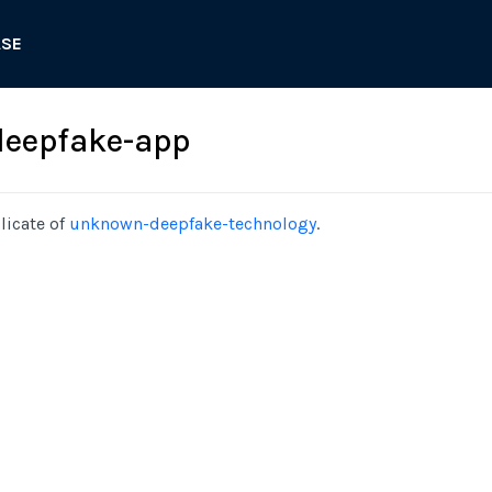
ASE
eepfake-app
licate of
unknown-deepfake-technology
.