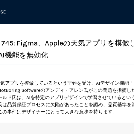
ASE
45: Figma、Appleの天気アプリを模
AI機能を無効化
eの天気アプリを模倣しているという非難を受け、AIデザイン機能「Ma
tBoring Softwareのアンディ・アレン氏がこの問題を指摘した
ールド氏は、AIを特定のアプリデザインで学習させているとい
氏は品質保証プロセスに欠陥があったことを認め、品質基準を
この事件はデザイナーにとって大きな意味を持ちます。