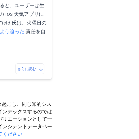
使用すると、ユーザーは生
 iOS 天気アプリに
ield 氏は、火曜日の
よう迫った
責任を自
さらに読む
き起こし、同じ知的シス
インデックスするのでは
バリエーションとして一
インシデントデータベー
てください