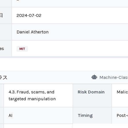
日
2024-07-02
Daniel Atherton
es
MIT
ラス
Machine-Clas
4.3. Fraud, scams, and
Risk Domain
Malic
targeted manipulation
AI
Timing
Post