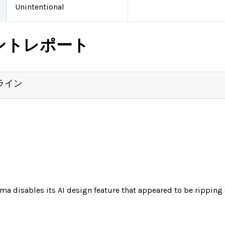
Unintentional
ントレポート
ライン
ma disables its AI design feature that appeared to be ripping