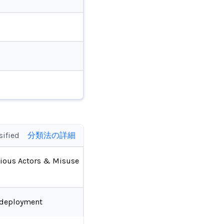
sified
分類法の詳細
ious Actors & Misuse
-deployment