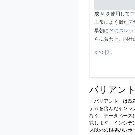
成 AI を使用して
非常によく似たデザイ
早朝に
X にスレ
らに負わせ、同社の
X
の
投…
バリアン
「バリアント」は既
テムを含んだインシ
なく、データベース
覧します。インシデ
ス以外の根拠のレポ