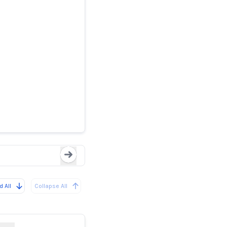
ripping off
Figma、Appleの
Loading...
 All
Collapse All