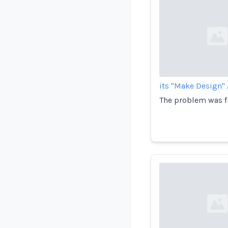
Loading...
its "Make Design" 
The problem was f
Loading...