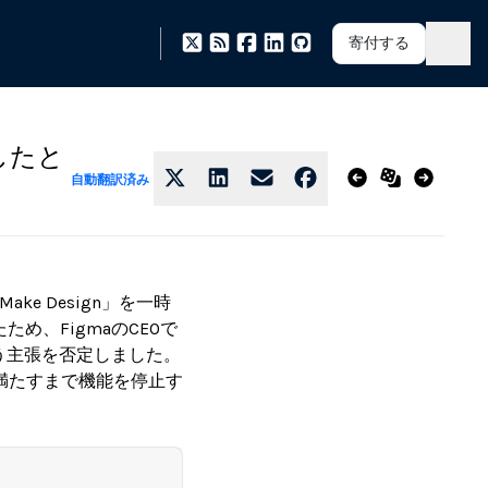
寄付する
倣したと
自動翻訳済み
ke Design」を一時
ため、FigmaのCEOで
う主張を否定しました。
満たすまで機能を停止す