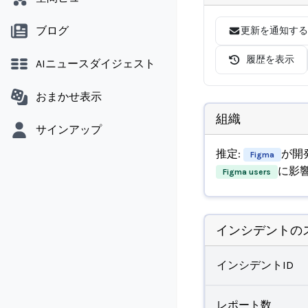
ブログ
更新を通知する
履歴を表示
AIニュースダイジェスト
おまかせ表示
組織
サインアップ
推定:
が開
Figma
に影
Figma users
インシデントの
インシデントID
レポート数