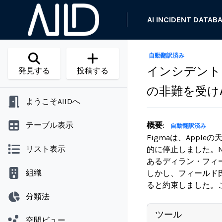
AI INCIDENT DATAB
自動翻訳済み
インシデント 7
発見する
投稿する
の非難を受け
ようこそAIIDへ
テーブル表示
概要
:
自動翻訳済み
Figmaは、Appl
リスト表示
的に停止しました。No
あるディラン・フィ
組織
しかし、フィールド
ると約束しました。
分類法
ツール
空間ビュー