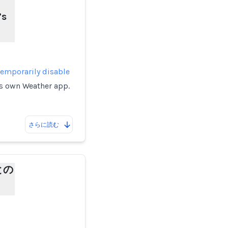
’s
temporarily disable
's own Weather app.
さらに読む
との