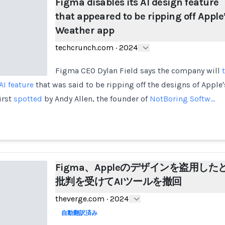
Figma disables its AI design feature
that appeared to be ripping off Apple
Weather app
techcrunch.com
·
2024
Figma CEO Dylan Field says the company will
AI feature
that was said to be ripping off the designs of Apple
irst
spotted
by Andy Allen, the founder of
NotBoring Softw…
Figma、Appleのデザインを盗用した
批判を受けてAIツールを撤回
theverge.com
·
2024
自動翻訳済み