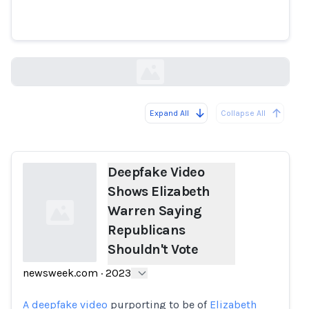
Warren Saying Republicans
Shouldn't Vote
newsweek.com
Expand All
Collapse All
Loading...
Deepfake Video
Shows Elizabeth
Warren Saying
Republicans
Shouldn't Vote
newsweek.com
·
2023
Loading...
A deepfake video
purporting to be of
Elizabeth