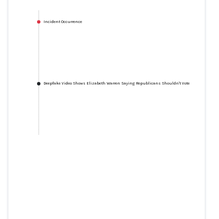
Incident Occurrence
Deepfake Video Shows Elizabeth Warren Saying Republicans Shouldn't Vote
Deepfake Video Shows Elizabeth