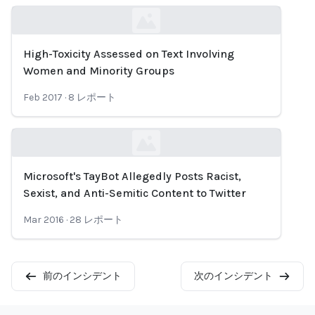
High-Toxicity Assessed on Text Involving
Loading...
Women and Minority Groups
Feb 2017
·
8
レポート
Microsoft's TayBot Allegedly Posts Racist,
Loading...
Sexist, and Anti-Semitic Content to Twitter
Mar 2016
·
28
レポート
前のインシデント
次のインシデント