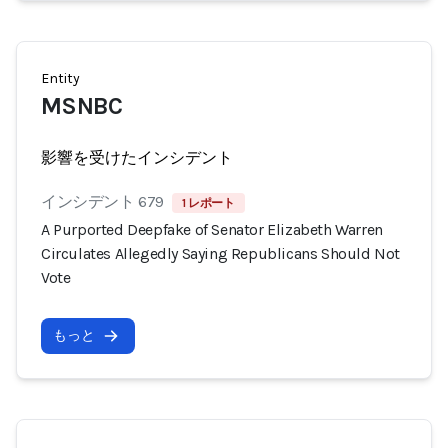
Entity
MSNBC
影響を受けたインシデント
インシデント 679
1 レポート
A Purported Deepfake of Senator Elizabeth Warren
Circulates Allegedly Saying Republicans Should Not
Vote
もっと