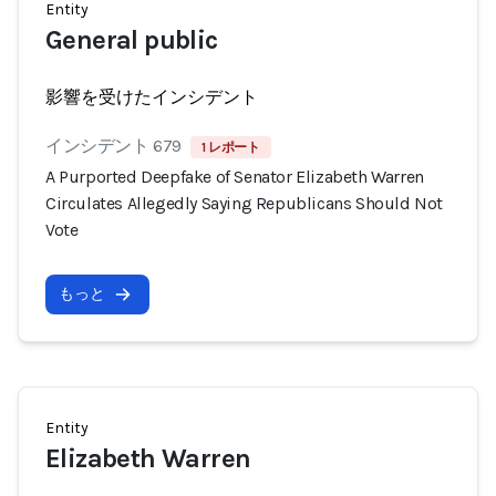
Entity
General public
影響を受けたインシデント
インシデント 679
1 レポート
A Purported Deepfake of Senator Elizabeth Warren
Circulates Allegedly Saying Republicans Should Not
Vote
もっと
Entity
Elizabeth Warren