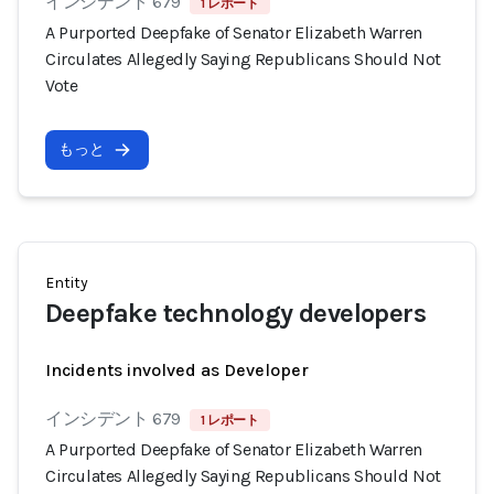
インシデント 679
1 レポート
A Purported Deepfake of Senator Elizabeth Warren
Circulates Allegedly Saying Republicans Should Not
Vote
もっと
Entity
Deepfake technology developers
Incidents involved as Developer
インシデント 679
1 レポート
A Purported Deepfake of Senator Elizabeth Warren
Circulates Allegedly Saying Republicans Should Not