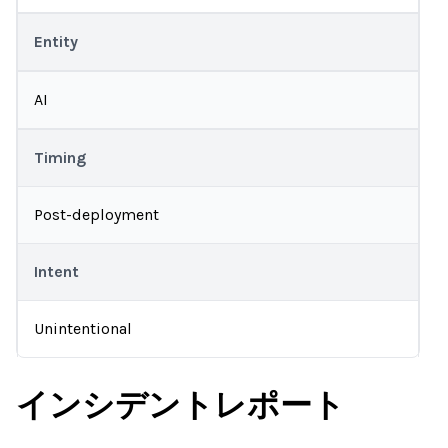
Entity
AI
Timing
Post-deployment
Intent
Unintentional
インシデントレポート