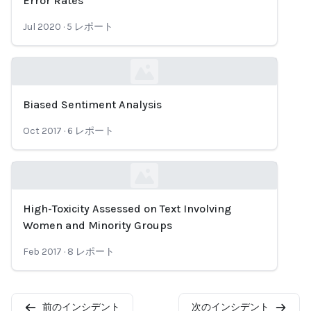
Error Rates
Jul 2020
·
5
レポート
Biased Sentiment Analysis
Loading...
Oct 2017
·
6
レポート
High-Toxicity Assessed on Text Involving
Loading...
Women and Minority Groups
Feb 2017
·
8
レポート
前のインシデント
次のインシデント