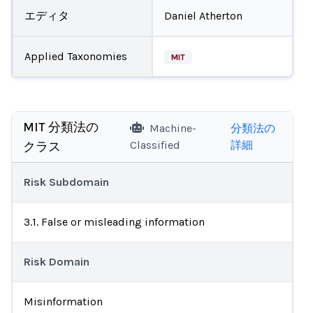
エディタ
Daniel Atherton
Applied Taxonomies
MIT
MIT 分類法の
Machine-
分類法の
Classified
詳細
クラス
Risk Subdomain
3.1. False or misleading information
Risk Domain
Misinformation