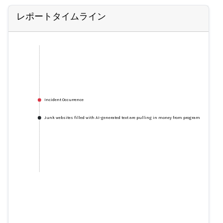
レポートタイムライン
Incident Occurrence
Junk websites filled with AI-generated text are pulling in money from programmatic ads