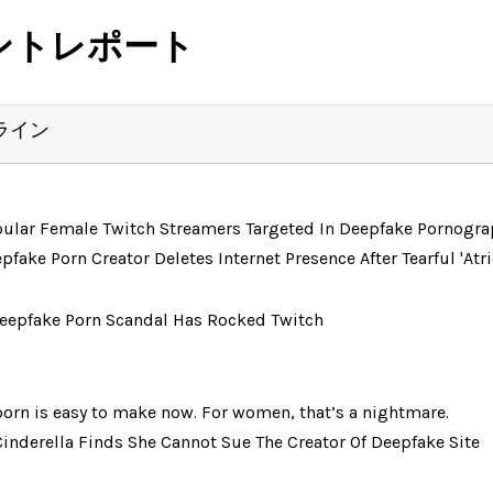
ントレポート
ライン
ular Female Twitch Streamers Targeted In Deepfake Pornogra
pfake Porn Creator Deletes Internet Presence After Tearful 'Atr
eepfake Porn Scandal Has Rocked Twitch
porn is easy to make now. For women, that’s a nightmare.
inderella Finds She Cannot Sue The Creator Of Deepfake Site