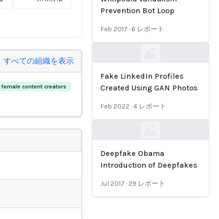
Prevention Bot Loop
Feb 2017
·
6
レポート
Loading...
すべての組織を表示
Fake LinkedIn Profiles
female content creators
Created Using GAN Photos
Feb 2022
·
4
レポート
Loading...
Deepfake Obama
Introduction of Deepfakes
Jul 2017
·
29
レポート