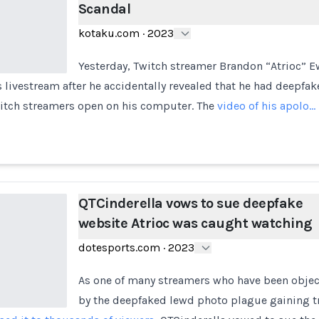
Scandal
kotaku.com
·
2023
Yesterday, Twitch streamer Brandon “Atrioc” E
 livestream after he accidentally revealed that he had deepfa
itch streamers open on his computer. The
video of his apolo…
QTCinderella vows to sue deepfake
website Atrioc was caught watching
dotesports.com
·
2023
As one of many streamers who have been objec
by the deepfaked lewd photo plague gaining tr