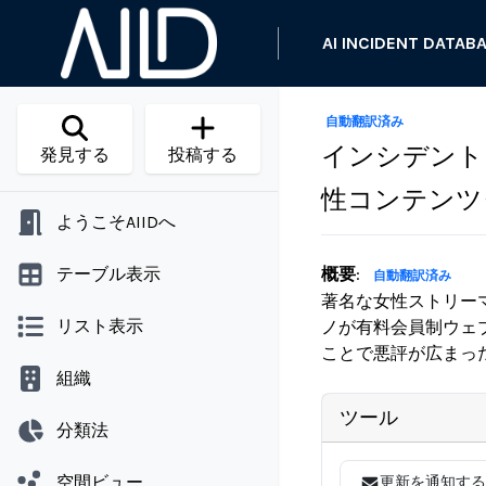
AI INCIDENT DATAB
自動翻訳済み
インシデント
発見する
投稿する
性コンテンツ
ようこそAIIDへ
テーブル表示
概要
:
自動翻訳済み
著名な女性ストリー
リスト表示
ノが有料会員制ウェ
ことで悪評が広まっ
組織
ツール
分類法
空間ビュー
更新を通知する