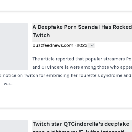
A Deepfake Porn Scandal Has Rocked
Twitch
buzzfeednews.com
·
2023
The article reported that popular streamers P
and QTCinderella were among those who appea
d notice on Twitch for embracing her Tourette’s syndrome and
 — wa…
Twitch star QTCinderella’s deepfake