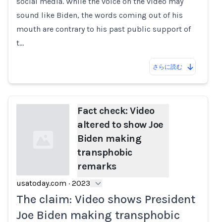
social media. While the voice on the video may
sound like Biden, the words coming out of his
mouth are contrary to his past public support of
t…
さらに読む
Fact check: Video
altered to show Joe
Biden making
transphobic
remarks
usatoday.com
·
2023
Loading...
The claim: Video shows President
Joe Biden making transphobic