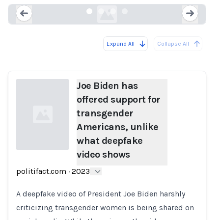
Expand All
Collapse All
Loading...
Load
Joe Biden has
offered support for
transgender
Americans, unlike
what deepfake
video shows
Loading...
politifact.com
·
2023
A deepfake video of President Joe Biden harshly
criticizing transgender women is being shared on