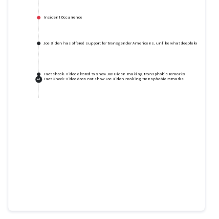
Incident Occurrence
Joe Biden has offered support for transgender Americans, unlike what deepfake video sho
Fact check: Video altered to show Joe Biden making transphobic remarks
Fact Check-Video does not show Joe Biden making transphobic remarks
+
1
Joe Biden has offered support for
transgender Americans, unlike
what deepfake video shows
politifact.com