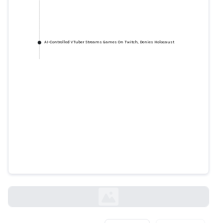
AI-Controlled VTuber Streams Games On Twitch, Denies Holocaust
AI-Controlled VTuber Streams
Games On Twitch, Denies
Holocaust
kotaku.com