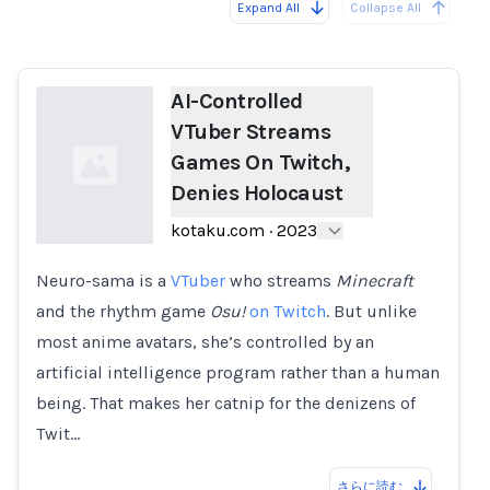
Expand All
Collapse All
Loading...
AI-Controlled
VTuber Streams
Games On Twitch,
Denies Holocaust
kotaku.com
·
2023
Neuro-sama is a
VTuber
who streams
Minecraft
Loading...
and the rhythm game
Osu!
on Twitch
. But unlike
most anime avatars, she’s controlled by an
artificial intelligence program rather than a human
being. That makes her catnip for the denizens of
Twit…
さらに読む