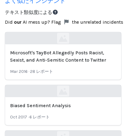
よく似たインシデント
テキスト類似度による
Did
our
AI mess up? Flag
the unrelated incidents
Microsoft's TayBot Allegedly Posts Racist,
Loading...
Sexist, and Anti-Semitic Content to Twitter
Mar 2016
·
28
レポート
Biased Sentiment Analysis
Loading...
Oct 2017
·
6
レポート