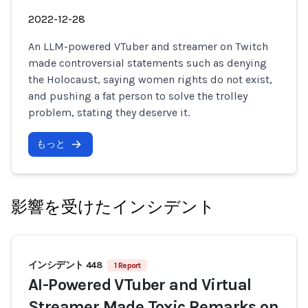
2022-12-28
An LLM-powered VTuber and streamer on Twitch
made controversial statements such as denying
the Holocaust, saying women rights do not exist,
and pushing a fat person to solve the trolley
problem, stating they deserve it.
もっと
影響を受けたインシデント
インシデント 448
1 Report
AI-Powered VTuber and Virtual
Streamer Made Toxic Remarks on