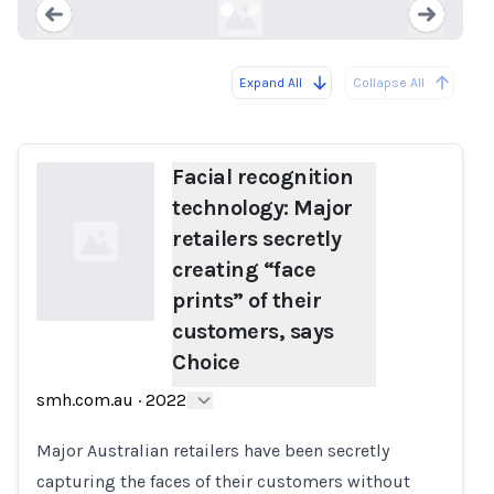
Expand All
Collapse All
Loading...
Load
Facial recognition
technology: Major
retailers secretly
creating “face
prints” of their
customers, says
Choice
Loading...
smh.com.au
·
2022
Major Australian retailers have been secretly
capturing the faces of their customers without