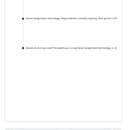
Facial recognition technology: Major retailers secretly creating “face prints” of their custo
Kmart, Bunnings and The Good Guys using facial recognition technology in stores
Facial recognition technology:
Major retailers secretly creating
“face prints” of their customers,
says Choice
smh.com.au