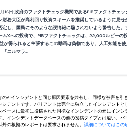
月16日:
政府のファクトチェック機関であるPIBファクトチェッ
ン財務大臣が高利回り投資スキームを推奨しているように見せ
否定し、国民にそのような誤情報に騙されないよう警告した。
ムXへの投稿で、PIBファクトチェックは、22,000ルピーの
利益が得られると主張するこの動画は偽物であり、人工知能を使
。「ニルマラ…
ト
存のAIインシデントと同じ原因要素を共有し、同様な被害を引
ンシデントです。バリアントは完全に独立したインシデントと
タベースに最初に投稿された同様なインシデントの元にインシ
す。インシデントデータベースの他の投稿タイプとは違い、バ
以外の根拠のレポートは要求されません。
詳細についてはこの