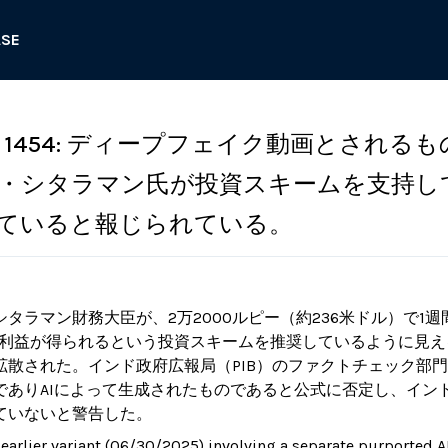
ASE
1454: ディープフェイク動画とされるも
・シタラマン氏が投資スキームを支持し
ていると報じられている。
タラマン財務大臣が、2万2000ルピー（約236米ドル）で1週
）の利益が得られるという投資スキームを推奨しているように見
散された。インド政府広報局（PIB）のファクトチェック部門は2
でありAIによって生成されたものであると公式に否定し、イン
ていないと警告した。
 earlier variant (06/30/2025) involving a separate purported 