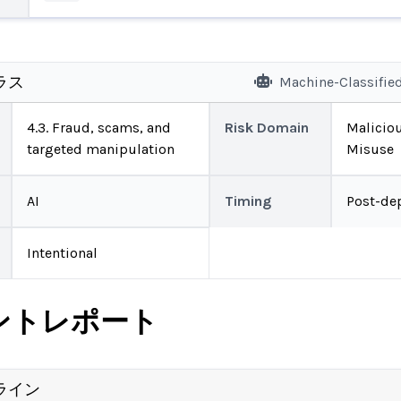
ラス
Machine-Classifie
4.3. Fraud, scams, and
Risk Domain
Malicio
targeted manipulation
Misuse
AI
Timing
Post-de
Intentional
ントレポート
ライン