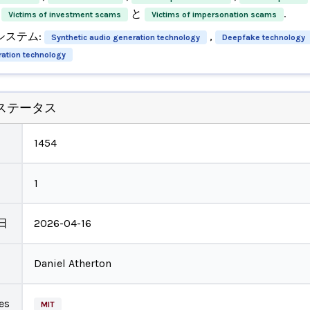
と
.
Victims of investment scams
Victims of impersonation scams
システム:
,
Synthetic audio generation technology
Deepfake technology
ation technology
ステータス
1454
1
日
2026-04-16
Daniel Atherton
es
MIT