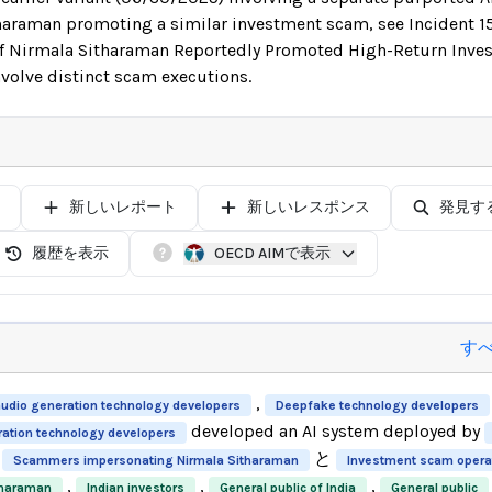
haraman promoting a similar investment scam, see Incident 15
f Nirmala Sitharaman Reportedly Promoted High-Return Inve
nvolve distinct scam executions.
新しいレポート
新しいレスポンス
発見す
履歴を表示
OECD AIMで表示
す
,
audio generation technology developers
Deepfake technology developers
developed an AI system deployed by
ation technology developers
と
Scammers impersonating Nirmala Sitharaman
Investment scam opera
,
,
,
tharaman
Indian investors
General public of India
General public