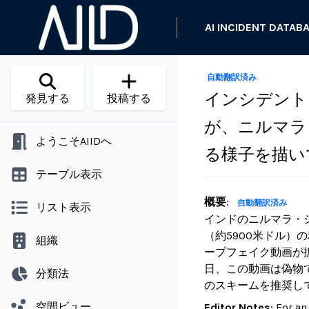
AI INCIDENT DATAB
自動翻訳済み
インシデント 
発見する
投稿する
が、ニルマラ
ようこそAIIDへ
る様子を描い
テーブル表示
概要
:
自動翻訳済み
リスト表示
インドのニルマラ・シ
（約5900米ドル
組織
ープフェイク動画が拡
日、この動画は偽物
分類法
のスキームを推奨し
空間ビュー
Editor Notes
:
For an