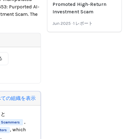
Promoted High-Return
53: Purported AI-
Investment Scam
stment Scam. The
Jun 2025
·
1
レポート
る
べての組織を表示
と
,
Scammers
, which
tors
,