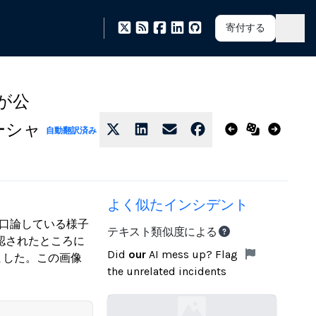
寄付する
スが公
ーシャ
自動翻訳済み
よく似たインシデント
で口論している様子
テキスト類似度による
確認されたところに
Did
our
AI mess up? Flag
ました。この画像
the unrelated incidents