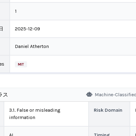
1
日
2025-12-09
Daniel Atherton
es
MIT
ラス
Machine-Classifie
3.1. False or misleading
Risk Domain
information
AI
Timing