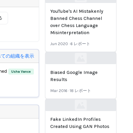
Loading...
YouTube's AI Mistakenly
る
Banned Chess Channel
over Chess Language
Misinterpretation
Jun 2020
·
6
レポート
べての組織を表示
Loading...
rmed
Usha Vance
Biased Google Image
Results
Mar 2016
·
18
レポート
Loading...
Fake LinkedIn Profiles
Created Using GAN Photos