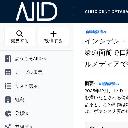
AI INCIDENT DATAB
自動翻訳済み
インシデント 
発見する
投稿する
衆の面前で口
ようこそAIIDへ
ルメディアで
テーブル表示
概要
:
自動翻訳済み
リスト表示
2025年12月、J
を描いたとされる偽画
組織
よると、この画像はC
は、ヴァンス夫妻の
分類法
空間ビュー