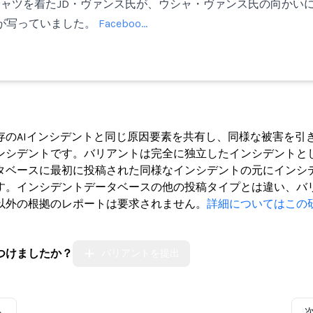
シャツを着たJD・ヴァンス氏が、ウシャ・ヴァンス氏の向かい
が写っていました。
Faceboo…
ト
存のAIインシデントと同じ原因要素を共有し、同様な被害を引
ンシデントです。バリアントは完全に独立したインシデントと
タベースに最初に投稿された同様なインシデントの元にインシ
す。インシデントデータベースの他の投稿タイプとは違い、バ
以外の根拠のレポートは要求されません。
詳細についてはこの
つけましたか？
バリアントを提出
ト