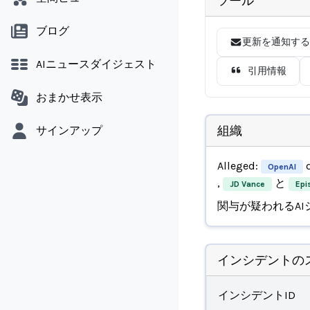
ツール
ブログ
更新を通知する
AIニュースダイジェスト
引用情報
おまかせ表示
組織
サインアップ
Alleged:
d
OpenAI
,
と
JD Vance
Epi
関与が疑われるAI
インシデントの
インシデントID