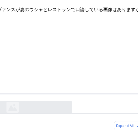
 ヴァンスが妻のウシャとレストランで口論している画像はあります
ンスが妻のウシャとレストランで口論している画像
か?
snopes.com
Expand All