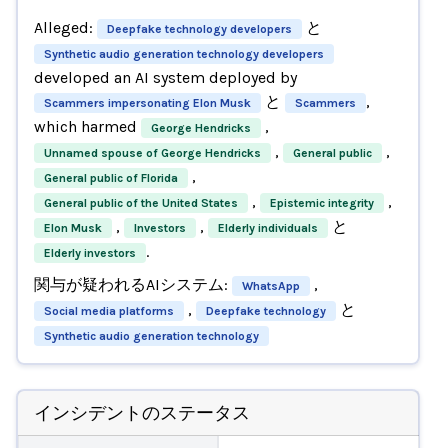
Alleged:
と
Deepfake technology developers
Synthetic audio generation technology developers
developed an AI system deployed by
と
,
Scammers impersonating Elon Musk
Scammers
which harmed
,
George Hendricks
,
,
Unnamed spouse of George Hendricks
General public
,
General public of Florida
,
,
General public of the United States
Epistemic integrity
,
,
と
Elon Musk
Investors
Elderly individuals
.
Elderly investors
関与が疑われるAIシステム:
,
WhatsApp
,
と
Social media platforms
Deepfake technology
Synthetic audio generation technology
インシデントのステータス