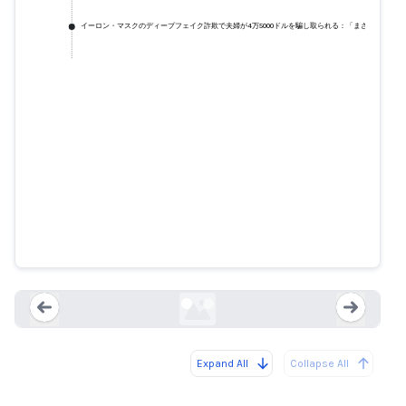
イーロン・マスクのディープフェイク詐欺で夫婦が4万5000ドルを騙し取られる：「まさか自分が
イーロン・マスクのプレゼント企
画でフロリダの夫婦から4万5000
ドルが盗まれる
clickorlando.com
Expand All
Collapse All
Loading...
Load