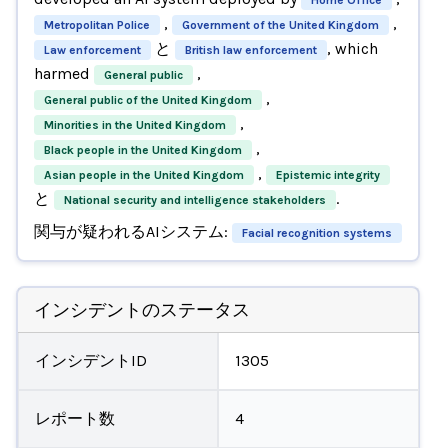
,
,
Metropolitan Police
Government of the United Kingdom
と
, which
Law enforcement
British law enforcement
harmed
,
General public
,
General public of the United Kingdom
,
Minorities in the United Kingdom
,
Black people in the United Kingdom
,
Asian people in the United Kingdom
Epistemic integrity
と
.
National security and intelligence stakeholders
関与が疑われるAIシステム:
Facial recognition systems
インシデントのステータス
インシデントID
1305
レポート数
4