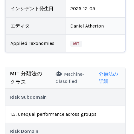
インシデント発生日
2025-12-05
エディタ
Daniel Atherton
Applied Taxonomies
MIT
MIT 分類法の
Machine-
分類法の
Classified
詳細
クラス
Risk Subdomain
1.3. Unequal performance across groups
Risk Domain