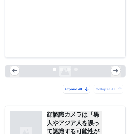
顔認識カメラは「黒人やアジア人
を誤って認識する可能性が高い」
telegraph.co.uk
Expand All
Collapse All
Loading...
Load
顔認識カメラは「黒
人やアジア人を誤っ
て認識する可能性が