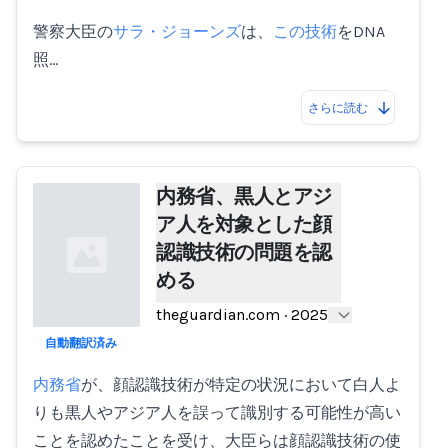
警察大臣の
サラ・ジョーンズ
は、
この技術
をDNA
照…
さらに読む
内務省、黒人とアジ
ア人を対象とした顔
認識技術の問題を認
める
theguardian.com
·
2025
自動翻訳済み
Loading...
内務省
が、顔認識技術が特定の状況において白人よ
りも黒人やアジア人を誤って識別する可能性が高い
ことを認めたことを受け、大臣らは顔認識技術の使