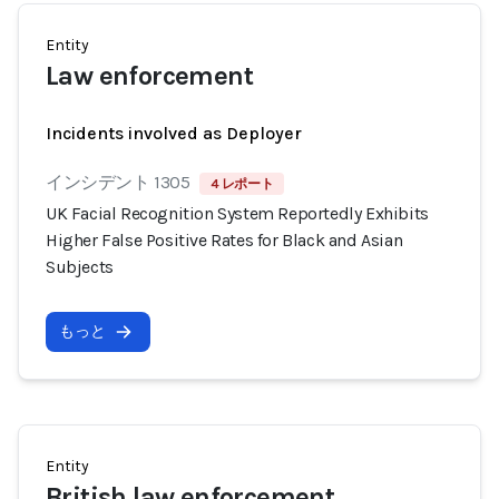
Entity
Law enforcement
Incidents involved as Deployer
インシデント 1305
4 レポート
UK Facial Recognition System Reportedly Exhibits
Higher False Positive Rates for Black and Asian
Subjects
もっと
Entity
British law enforcement