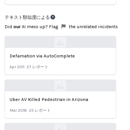
テキスト類似度による
Did
our
AI mess up? Flag
the unrelated incidents
Defamation via AutoComplete
Loading...
Apr 2011
·
27
レポート
Uber AV Killed Pedestrian in Arizona
Loading...
Mar 2018
·
25
レポート