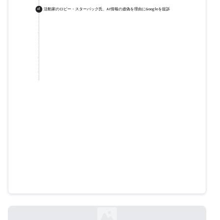
活動家のロビー・スターバック氏、AI情報の虚偽を理由にGoogleを提訴
+
1
活動家のロビー・スターバック
氏、AI情報の虚偽を理由にGoogle
を提訴
wsj.com