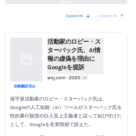
Expand All
Collapse All
Loading...
活動家のロビー・ス
ターバック氏、AI情
報の虚偽を理由に
Googleを提訴
wsj.com
·
2025
自動翻訳済み
Loading...
保守派活動家のロビー・スターバック氏は、
Googleの人工知能（AI）ツールがスターバック氏を
性的暴行疑惑や白人至上主義者と誤って結び付けた
として、Googleを名誉毀損で訴えた。