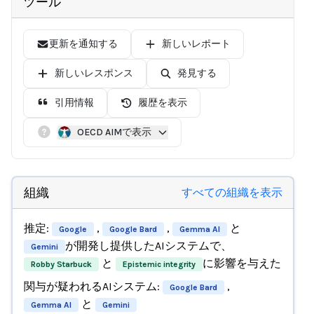
ツール
更新を通知する
新しいレポート
新しいレスポンス
発見する
引用情報
履歴を表示
OECD AIMで表示
組織
すべての組織を表示
推定:
,
,
と
Google
Google Bard
Gemma AI
が開発し提供したAIシステムで、
Gemini
と
に影響を与えた
Robby Starbuck
Epistemic integrity
関与が疑われるAIシステム:
,
Google Bard
と
Gemma AI
Gemini