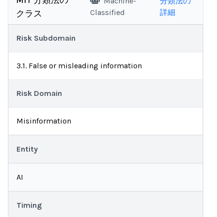
MIT 分類法の
Machine-
分類法の
Classified
詳細
クラス
Risk Subdomain
3.1. False or misleading information
Risk Domain
Misinformation
Entity
AI
Timing